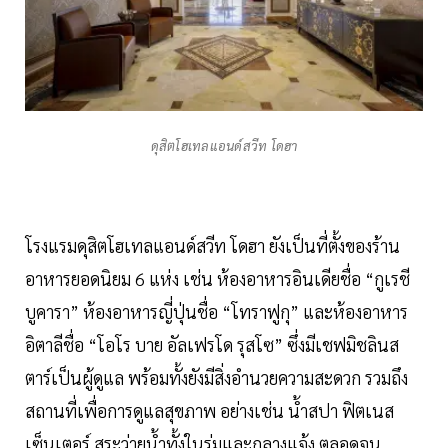
ดุสิตโฮเทลแอนด์สวีท โดฮา
โรงแรมดุสิตโฮเทลแอนด์สวีท โดฮา ยังเป็นที่ตั้งของร้าน
อาหารยอดนิยม 6 แห่ง เช่น ห้องอาหารอินเดียชื่อ “กูเรชี
บูคารา” ห้องอาหารญี่ปุ่นชื่อ “โทราฟูกุ” และห้องอาหาร
อิตาลีชื่อ “โอโร บาย อัลเฟรโด รุสโซ” ซึ่งมีเชฟมิชลินส
ตาร์เป็นผู้ดูแล พร้อมทั้งยังมีสิ่งอำนวยความสะดวก รวมถึง
สถานที่เพื่อการดูแลสุขภาพ อย่างเช่น น้ำสปา ฟิตเนส
เซ็นเตอร์ สระว่ายน้ำทั้งในร่มและกลางแจ้ง ตลอดจน