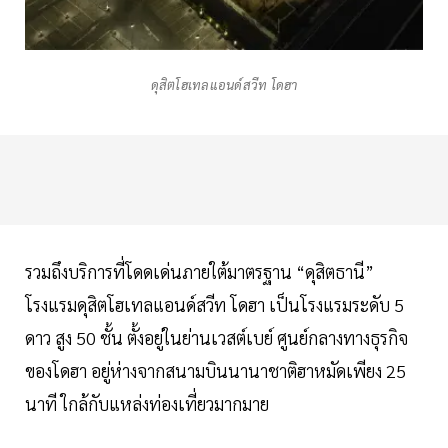
ดุสิตโฮเทลแอนด์สวีท โดฮา
รวมถึงบริการที่โดดเด่นภายใต้มาตรฐาน “ดุสิตธานี”
โรงแรมดุสิตโฮเทลแอนด์สวีท โดฮา เป็นโรงแรมระดับ 5
ดาว สูง 50 ชั้น ตั้งอยู่ในย่านเวสต์เบย์ ศูนย์กลางทางธุรกิจ
ของโดฮา อยู่ห่างจากสนามบินนานาชาติฮาหมัดเพียง 25
นาที ใกล้กับแหล่งท่องเที่ยวมากมาย