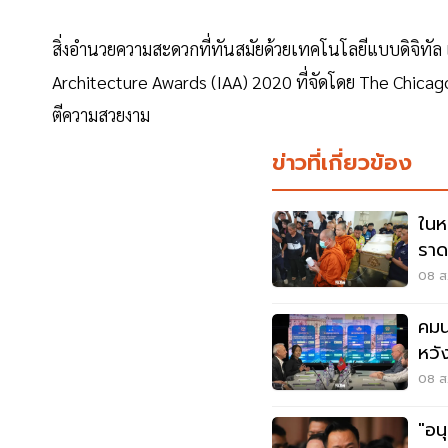
สิ่งอำนวยความสะดวกที่ทันสมัยด้วยเทคโนโลยีแบบดิจิทัล
Architecture Awards (IAA) 2020 ที่จัดโดย The Chic
ตีความสวยงาม
ข่าวที่เกี่ยวข้อง
ในห
ราด
ราช
08 ส.
คมน
หวั
ไทม
08 ส.
"อน