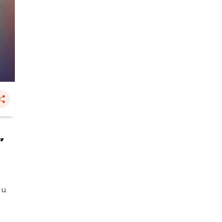
”
 น.