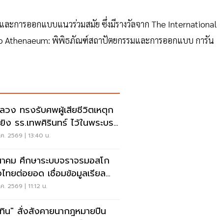
 และการออกแบบแนวร่วมสมัย ซึ่งมีรางวัลจาก The International
ago Athenaeum: พิพิธภัณฑ์สถาปัตยกรรมและการออกแบบ การัน
ลวง ทรงรับศพผู้เสียชีวิตเหตุก
ยิง รร.เทพศิรินทร์ ไว้ในพระบรม
านุเคราะห์
ค. 2569 | 13:40 น.
าคม ศึกษาระบบจราจรมอสโก
งไทยต่อยอด เชื่อมข้อมูลเรียล
์ แก้รถติด
ค. 2569 | 11:12 น.
ุทิน" สั่งสังคายนากฎหมายปืน