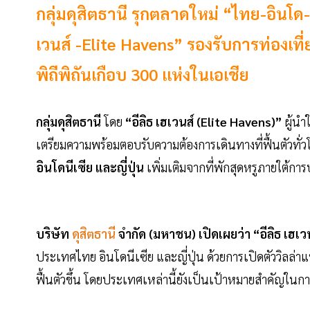
กลุ่มดุสิตธานี รุกตลาดใหม่ “ไทย-อินโด-ญี
เวนส์ -Elite Havens” รองรับการท่องเที่
พิถีพิถันเกือบ 300 แห่งในเอเชีย
กลุ่มดุสิตธานี
โดย
“อีลิธ เฮเวนส์ (Elite Havens)”
ผู้นำ
เตรียมความพร้อมตอบรับความต้องการเดินทางที่ฟื้นตัวทั่ว
อินโดนีเซีย และญี่ปุ่น
เพิ่มเติมจากที่พักสุดหรูภายใต้การ
บริษัท
ดุสิตธานี
จำกัด (มหาชน) เปิดเผยว่า “อีลิธ เฮเว
ประเทศไทย อินโดนีเซีย และญี่ปุ่น ด้วยการเปิดตัววิลล่าแห
ฟื้นตัวขึ้น โดยประเทศเหล่านี้ยังเป็นเป้าหมายสำคัญในกา