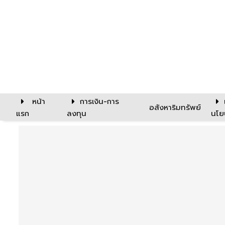
หน้า
การเงิน-การ
อสังหาริมทรัพย์
แรก
ลงทุน
นโย