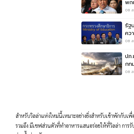
พกน
โดน
08 ส.
รัฐ
ควา
บูลลี
08 ส.
ปภ.
กทม
ส.ค
08 ส.
สำหรับวิลล่าแห่งใหม่นี้เหมาะอย่างยิ่งสำหรับเข้าพักกับ
รวมถึง มีเชฟส่วนตัวที่ทำอาหารแสนอร่อยให้ที่วิลล่า 