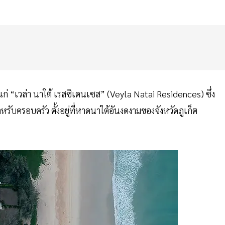
้แก่ “เวล่า นาใต้ เรสซิเดนเซส” (Veyla Natai Residences) ซึ่ง
ำหรับครอบครัว ตั้งอยู่ที่หาดนาใต้อันงดงามของจังหวัดภูเก็ต