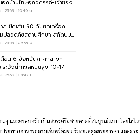
อกบ้านโทษอุกฉกรรจ์-เจ้าของ
หนัก
ค. 2569 | 10:40 น.
บาล ขีดเส้น 90 วันยกเครื่อง
มปลอดภัยสถานศึกษา สกัดปม
่
ค. 2569 | 09:39 น.
เตือน 6 จังหวัดภาคกลาง-
.ระวังน้ำทะเลหนุนสูง 10-17
.69
ค. 2569 | 08:47 น.
เพื่อนๆ และครอบครัว เป็นสวรรค์ริมชายหาดที่สมบูรณ์แบบ โดยไฮไล
การรับประทานอาหารกลางแจ้งพร้อมชมวิวทะเลสุดตระการตา และสระ