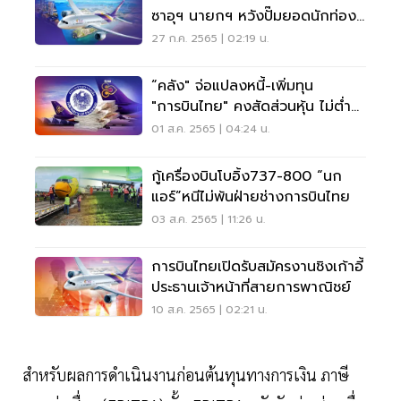
ซาอุฯ นายกฯ หวังปั๊มยอดนักท่อง
เที่ยว 10 เท่า
27 ก.ค. 2565 | 02:19 น.
“คลัง" จ่อแปลงหนี้-เพิ่มทุน
"การบินไทย" คงสัดส่วนหุ้น ไม่ต่ำ
40%
01 ส.ค. 2565 | 04:24 น.
กู้เครื่องบินโบอิ้ง737-800 “นก
แอร์”หนีไม่พ้นฝ่ายช่างการบินไทย
03 ส.ค. 2565 | 11:26 น.
การบินไทยเปิดรับสมัครงานชิงเก้าอี้
ประธานเจ้าหน้าที่สายการพาณิชย์
10 ส.ค. 2565 | 02:21 น.
สำหรับผลการดำเนินงานก่อนต้นทุนทางการเงิน ภาษี