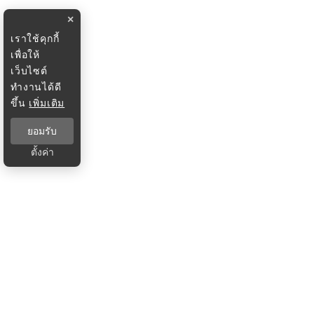
×
เราใช้คุกกี้
เพื่อให้
เว็บไซต์
ทำงานได้ดี
ขึ้น
เพิ่มเติม
ยอมรับ
ตั้งค่า