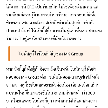
ได้จากการมี CRG เป็นพันธมิตร ไม่ใช่เพียงเงินลงทุน แต่
รวมถึงองค์ความรู้ด้านการบริหารร้านอาหาร ระบบจัดซื้อ
ซัพพลายเชน และโอกาสเข้าถึงทำเลในศูนย์การค้าทั่ว
ประเทศ นั่นทำให้ ลัคกี้สุกี้ กลายเป็นผู้เล่นที่หลายฝ่ายมอง
ว่าอาจเป็นคู่แข่งโดยตรงของตี๋น้อยในระยะยาว
โบนัสสุกี้ ไพ่ใบสำคัญของ MK Group
หาก ลัคกี้สุกี้ คือผู้ท้าชิงจากฝั่งเซ็นทรัล โบนัส สุกี้ คือคำ
ตอบของ MK Group ต่อการเติบโตของตลาดบุฟเฟต์ หลัง
จากตลาดสุกี้ระดับแมสขยายตัวต่อเนื่อง เอ็มเคเลือกสร้าง
แบรนด์ใหม่ขึ้นมาแข่งขันในเซกเมนต์ราคาต่ำกว่า 300
บาทโดยเฉพาะ โบนัสสุกี้ถูกวางตำแหน่งให้แตกต่างจาก