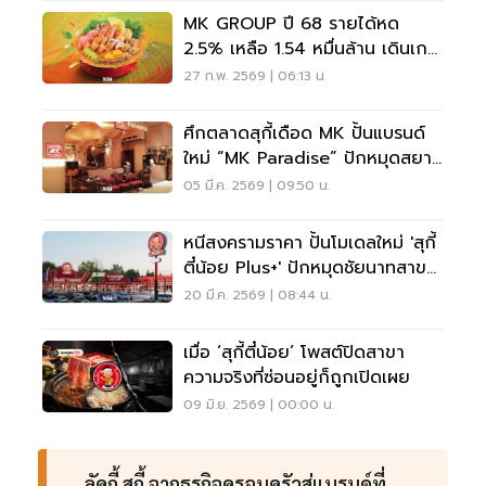
MK GROUP ปี 68 รายได้หด
2.5% เหลือ 1.54 หมื่นล้าน เดินเกม
บุฟเฟต์เร่งทราฟฟิก
27 ก.พ. 2569 | 06:13 น.
ศึกตลาดสุกี้เดือด MK ปั้นแบรนด์
ใหม่ “MK Paradise” ปักหมุดสยาม
พารากอน
05 มี.ค. 2569 | 09:50 น.
หนีสงครามราคา ปั้นโมเดลใหม่ 'สุกี้
ตี๋น้อย Plus+' ปักหมุดชัยนาทสาขา
แรก
20 มี.ค. 2569 | 08:44 น.
เมื่อ ‘สุกี้ตี๋น้อย’ โพสต์ปิดสาขา
ความจริงที่ซ่อนอยู่ก็ถูกเปิดเผย
09 มิ.ย. 2569 | 00:00 น.
ลัคกี้ สุกี้ จากธุรกิจครอบครัวสู่แบรนด์ที่