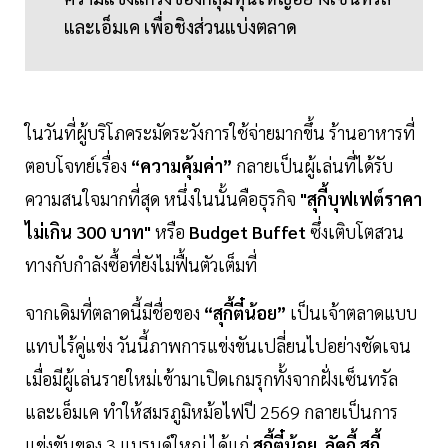
และเอ็มเค เพื่อชิงส่วนแบ่งตลาด
ในวันที่ผู้บริโภคระมัดระวังการใช้จ่ายมากขึ้น ร้านอาหารที่
ตอบโจทย์เรื่อง
“ความคุ้มค่า”
กลายเป็นผู้เล่นที่ได้รับ
ความสนใจมากที่สุด หนึ่งในนั้นคือธุรกิจ
"สุกี้บุฟเฟต์ราคา
ไม่เกิน 300 บาท"
หรือ
Budget Buffet
ซึ่งเติบโตสวน
ทางกับกำลังซื้อที่ยังไม่ฟื้นตัวเต็มที่
จากเดิมที่ตลาดนี้มีชื่อของ
“สุกี้ตี๋น้อย”
เป็นเจ้าตลาดแบบ
แทบไร้คู่แข่ง วันนี้ภาพการแข่งขันเปลี่ยนไปอย่างชัดเจน
เมื่อมีผู้เล่นรายใหม่เข้ามาเปิดเกมรุกทั้งจากฝั่งเซ็นทรัล
และเอ็มเค ทำให้สมรภูมิหม้อไฟปี 2569 กลายเป็นการ
แข่งขันของ 3 แบรนด์ใหญ่ ได้แก่
สุกี้ตี๋น้อย
,
ลัคกี้ สุกี้