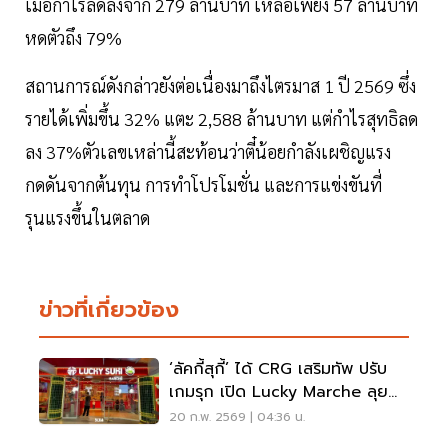
เมื่อกำไรลดลงจาก 279 ล้านบาท เหลือเพียง 57 ล้านบาท
หดตัวถึง 79%
สถานการณ์ดังกล่าวยังต่อเนื่องมาถึงไตรมาส 1 ปี 2569 ซึ่ง
รายได้เพิ่มขึ้น 32% แตะ 2,588 ล้านบาท แต่กำไรสุทธิลด
ลง 37%ตัวเลขเหล่านี้สะท้อนว่าตี๋น้อยกำลังเผชิญแรง
กดดันจากต้นทุน การทำโปรโมชั่น และการแข่งขันที่
รุนแรงขึ้นในตลาด
ข่าวที่เกี่ยวข้อง
‘ลัคกี้สุกี้’ ได้ CRG เสริมทัพ ปรับ
เกมรุก เปิด Lucky Marche ลุย
ตลาดชาบู 4 หมื่นล้าน
20 ก.พ. 2569 | 04:36 น.