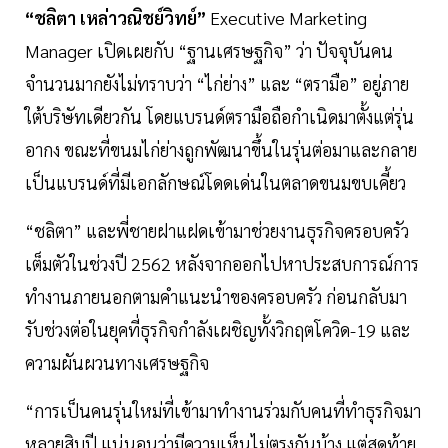
“ชลิตา เหล่าวณิชย์วิทย์”
Executive Marketing
Manager เปิดเผยกับ “ฐานเศรษฐกิจ” ว่า ปัจจุบันคน
จำนวนมากยังไม่ทราบว่า “ไก่ย่าง” และ “ตรามือ” อยู่ภาย
ใต้บริษัทเดียวกัน โดยแบรนด์ตรามือถือกำเนิดมาตั้งแต่รุ่น
อากง ขณะที่ขนมไก่ย่างถูกพัฒนาขึ้นในรุ่นต่อมาและกลาย
เป็นแบรนด์ที่มีเอกลักษณ์โดดเด่นในตลาดขนมขบเคี้ยว
“ชลิตา” และพี่ชายฝาแฝดเข้ามาช่วยงานธุรกิจครอบครัว
เต็มตัวในช่วงปี 2562 หลังจากออกไปหาประสบการณ์การ
ทำงานภายนอกตามคำแนะนำของครอบครัว ก่อนกลับมา
รับช่วงต่อในยุคที่ธุรกิจกำลังเผชิญทั้งวิกฤตโควิด-19 และ
ความผันผวนทางเศรษฐกิจ
“การเป็นคนรุ่นใหม่ที่เข้ามาทำงานร่วมกับคนที่ทำธุรกิจมา
หลายสิบปี แน่นอนว่ามีความเห็นไม่ตรงกันบ้าง แต่สุดท้าย