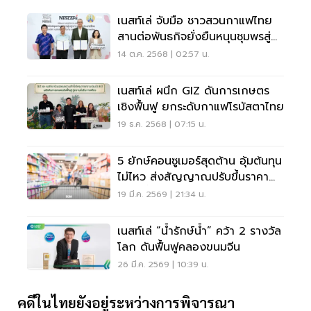
เนสท์เล่ จับมือ ชาวสวนกาแฟไทย
สานต่อพันธกิจยั่งยืนหนุนชุมพรสู่
'มหานครโรบัสต้า'
14 ต.ค. 2568 | 02:57 น.
เนสท์เล่ ผนึก GIZ ดันการเกษตร
เชิงฟื้นฟู ยกระดับกาแฟโรบัสตาไทย
19 ธ.ค. 2568 | 07:15 น.
5 ยักษ์คอนซูเมอร์สุดต้าน อุ้มต้นทุน
ไม่ไหว ส่งสัญญาณปรับขึ้นราคา
เม.ย. นี้
19 มี.ค. 2569 | 21:34 น.
เนสท์เล่ “น้ำรักษ์น้ำ” คว้า 2 รางวัล
โลก ดันฟื้นฟูคลองขนมจีน
26 มี.ค. 2569 | 10:39 น.
คดีในไทยยังอยู่ระหว่างการพิจารณา