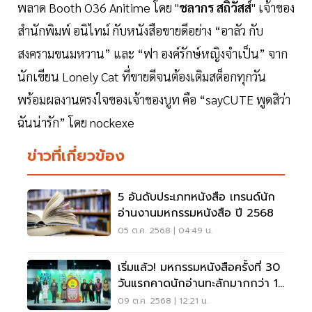
พลาด Booth O36 Anitime โดย "
ชลากร สถิวัสส์
" เจ้าของ
สำนักพิมพ์ อนิไทม์ กับหนังสือขายดีอย่าง “อาลัว กับ
สงครามขนมหวาน” และ “ฟา องค์รักษ์หญิงจำเป็น” จาก
นักเขียน Lonely Cat ที่ขายดีจนต้องเติมสต็อกทุกวัน
พร้อมผลงานตรงใจของเจ้าของบูท คือ “sayCUTE พูดสิว่า
ฉันน่ารัก” โดย nockexe
ข่าวที่เกี่ยวข้อง
5 อันดับประเภทหนังสือ เทรนด์นัก
อ่านงานมหกรรมหนังสือ ปี 2568
05 ต.ค. 2568 | 04:49 น.
เริ่มแล้ว! มหกรรมหนังสือครั้งที่ 30
วันแรกคาดนักอ่านทะลักมากกว่า 1
แสนคน
09 ต.ค. 2568 | 12:21 น.