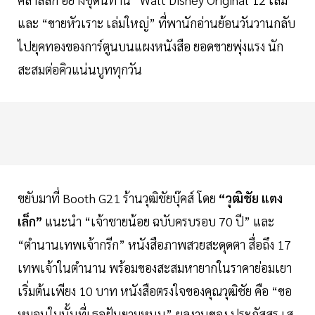
และ “ขายหัวเราะ เล่มใหญ่” ที่พานักอ่านย้อนวันวานกลับ
ไปยุคทองของการ์ตูนบนแผงหนังสือ ยอดขายพุ่งแรง นัก
สะสมต่อคิวแน่นบูททุกวัน
ขยับมาที่ Booth G21 ร้านวุฒิชัยบุ๊คส์ โดย
“วุฒิชัย แตง
เล็ก”
แนะนำ “เจ้าชายน้อย ฉบับครบรอบ 70 ปี” และ
“ตำนานเทพเจ้ากรีก” หนังสือภาพสวยสะดุดตา สื่อถึง 17
เทพเจ้าในตำนาน พร้อมของสะสมหายากในราคาย่อมเยา
เริ่มต้นเพียง 10 บาท หนังสือตรงใจของคุณวุฒิชัย คือ “ขอ
หมอนใบนั้นที่เธอฝันยามหนุน” ผลงานของ ประภัสสร เส