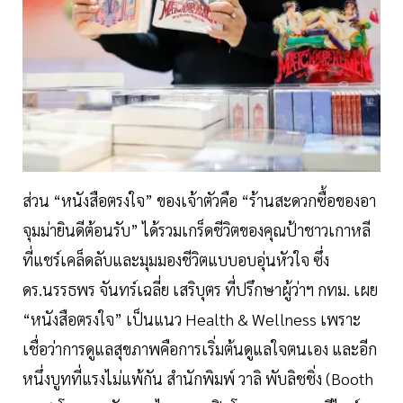
ส่วน “หนังสือตรงใจ” ของเจ้าตัวคือ “ร้านสะดวกซื้อของอา
จุมม่ายินดีต้อนรับ” ได้รวมเกร็ดชีวิตของคุณป้าชาวเกาหลี
ที่แชร์เคล็ดลับและมุมมองชีวิตแบบอบอุ่นหัวใจ ซึ่ง
ดร.นรรธพร จันทร์เฉลี่ย เสริบุตร ที่ปรึกษาผู้ว่าฯ กทม. เผย
“หนังสือตรงใจ” เป็นแนว Health & Wellness เพราะ
เชื่อว่าการดูแลสุขภาพคือการเริ่มต้นดูแลใจตนเอง และอีก
หนึ่งบูทที่แรงไม่แพ้กัน สำนักพิมพ์ วาลิ พับลิชชิ่ง (Booth