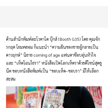
ด้านสำนักพิมพ์อะโวคาโด บุ๊กส์ (Booth G35) โดย คุณจัก
รกฤต โยมพยอม ก็แนะนำ “ความฝันของชายผู้กลายเป็น
ดาวฤกษ์” นิยาย coming of age แฟนตาซีอบอุ่นหัวใจ
และ “เห็ดไฉนใยรา” หนังสือเปิดโลกเห็ดราด้วยดีไซน์สุดยู
นีค ขอบหนังสือพิมพ์เป็น “ขอบเห็ด–ขอบรา” มีให้เลือก
สะสม