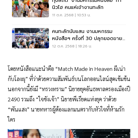
ทุบสถิติ ‘งานมหกรรมหนังสือ’ ทำ
นิวไฮ คนแห่เข้างานทะลัก
11 ต.ค. 2568 | 10:53 น.
คนทะลักนับแสน งานมหกรรม
หนังสือฯ ครั้งที่ 30 ปลุกยอดขาย
พุ่งวันหยุดยาว
12 ต.ค. 2568 | 18:26 น.
โดยหนังสือแนะนำคือ “Match Made in Heaven ผีเน่า
กับโลงผุ” ที่ว่าด้วยความสัมพันธ์บนโลกออนไลน์สุดเข้มข้น
นอกจากนี้ยังมี “ทรวงทราม” นิยายยุคอันธพาลครองเมืองปี
2490 รวมถึง “ใจขังเจ้า” นิยายพีเรียดแห่งยุค ว่าด้วย
“พันแสง” นายทหารผู้ต้องแลกมนตรากับหัวใจที่ห้ามรัก
ใคร