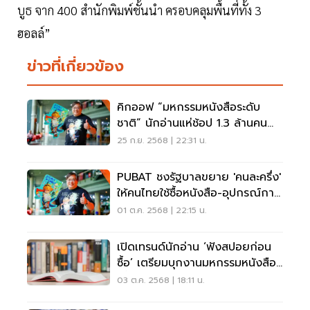
บูธ จาก 400 สำนักพิมพ์ชั้นนำ ครอบคลุมพื้นที่ทั้ง 3
ฮอลล์”
ข่าวที่เกี่ยวข้อง
คิกออฟ “มหกรรมหนังสือระดับ
ชาติ” นักอ่านแห่ช้อป 1.3 ล้านคน
เงินสะพัดกว่า 400 ล้านบาท
25 ก.ย. 2568 | 22:31 น.
PUBAT ชงรัฐบาลขยาย 'คนละครึ่ง'
ให้คนไทยใช้ซื้อหนังสือ-อุปกรณ์การ
เรียน
01 ต.ค. 2568 | 22:15 น.
เปิดเทรนด์นักอ่าน ‘ฟังสปอยก่อน
ซื้อ’ เตรียมบุกงานมหกรรมหนังสือ
ครั้งที่ 30
03 ต.ค. 2568 | 18:11 น.