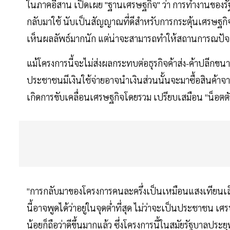
ในภาคอีสาน เปิดเผย "ฐานเศรษฐกิจ" ว่า การทำงานของรัฐ
กลับมาใช้ นับเป็นสัญญาณที่ดีสำหรับการกระตุ้นเศรษฐกิ
เห็นผลลัพธ์มากนัก แต่น่าจะสามารถทำให้สถานการณปัจจุบ
แม้โครงการนี้จะไม่ส่งผลกระทบต่อธุรกิจค้าส่ง-ค้าปลีกขน
ประชาชนมีเงินใช้จ่ายอาจนำเงินส่วนนั้นจะมาซื้อสินค้าจา
เกิดการขับเคลื่อนเศรษฐกิจโดยรวม เปรียบเสมือน "น็อตตัวแ
"การกลับมาของโครงการคนละครึ่งเป็นเหมือนแสงเทียนเล็ก
นี้อาจพูดได้ว่าอยู่ในจุดต่ำที่สุด ไม่ว่าจะเป็นประชาชน 
น้อยก็ถือว่าดีขึ้นมากแล้ว ซึ่งโครงการนี้ในสมัยรัฐบาลประย