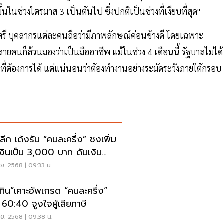
ในช่วงไตรมาส 3 เป็นต้นไป ซึ่งปกติเป็นช่วงที่เงียบที่สุด"
มนตรี บุคลากรแต่ละคนถือว่ามีภาพลักษณ์ค่อนข้างดี โดยเฉพาะ
ายคนก็ล้วนมองว่าเป็นมืออาชีพ แม้ในช่วง 4 เดือนนี้ รัฐบาลไม่ได้
ต้องการได้ แต่แน่นอนว่าต้องทำงานอย่างระมัดระวังภายใต้กรอบ
ปลีก เด้งรับ “คนละครึ่ง” ชงเพิ่ม
งินเป็น 3,000 บาท ดันเงิน
ัด 1.8 แสนล้าน
ย. 2568 | 09:33 น.
ุทิน”เคาะอัพเกรด “คนละครึ่ง”
น 60:40 จูงใจผู้เสียภาษี
ย. 2568 | 09:38 น.