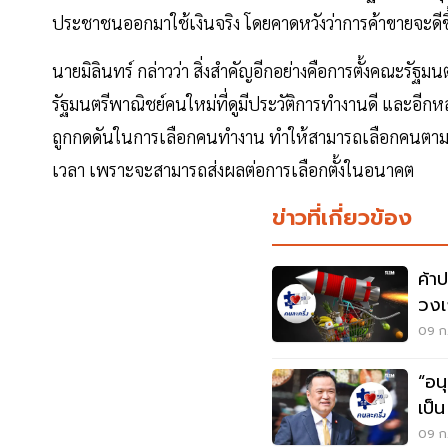
ประชาชนออกมาใช้เงินจริง โดยคาดหวังว่าการค้าขายจะดีขึ้น
นายมิลินทร์ กล่าวว่า สิ่งสำคัญอีกอย่างคือการตั้งคณะรัฐ
รัฐมนตรีพาณิชย์คนใหม่ที่ดูมีประวัติการทำงานดี และอีกหล
ถูกกดดันในการเลือกคนทำงาน ทำให้สามารถเลือกคนตามที่
เวลา เพราะจะสามารถส่งผลต่อการเลือกตั้งในอนาคต
ข่าวที่เกี่ยวข้อง
ค้า
วงเ
สะพ
09 ก.
“อน
เป็
09 ก.