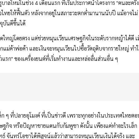
บาลใหม่ในช่วง 4 เดือนแรก ที่เริ่มประกาศนำโครงการ "คนละครึ่ง
จไทยให้ฟื้นตัว หลังจากอยู่ในสภาะวะตกต่ำมานานนับปี แม้อาจไม่
ันดีขึ้นได้
าดใหญ่โดยตรง แต่ช่วยหมุนเวียนเศรษฐกิจในระดับรากหญ้าได้ดี เม
กแม่ค้าพ่อค้า และเงินจะหมุนเวียนไปซื้อวัตถุดิบจากรายใหญ่ ทำใ
รก" ของเครื่องยนต์ที่เริ่มทำงานและหล่อลื่นส่วนอื่น ๆ
 ๆ ที่ปลายอุโมงค์ ที่เป็นข่าวดี เพราะทุกอย่างในประเทศไทยตอ
เศรษฐกิจ หรือปัญหาชายแดนกับกัมพูชา ดังนั้น เพียงแค่ทำอะไรเล็ก
ุทธ์ จันทร์โอชาได้พิสูจน์แล้วว่าสามารถหมุนเวียนเงินได้จริง และ