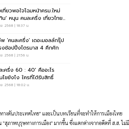
งเที่ยวพอใจโฉมหน้าครม.ใหม่
ุทิน’ หนุน คนละครึ่ง เที่ยวไทย
ะครึ่งเฟส 2
ย. 2568 | 18:37 น.
ชีพ 'คนละครึ่ง' เดอะมอลล์กรุ๊ป
ธงช้อปปิ้งไตรมาส 4 คึกคัก
ย. 2568 | 21:56 น.
ละครึ่ง 60 : 40’ คืออะไร
อนไขยังไง ใครที่ได้รับสิทธิ์
ย. 2568 | 18:02 น.
ผ่าทางตันประเทศไทย" และเป็นบทเรียนที่จะทำให้การเมืองไทย
ุภาพบุรุษทางการเมือง" มากขึ้น ซึ่งแตกต่างจากอดีตที่ ส.ส. ไม่ม