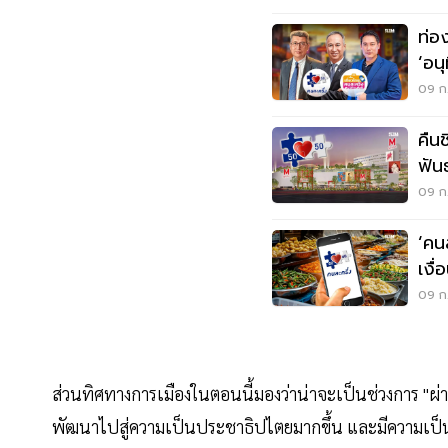
ท่อ
‘อน
คนล
09 ก.
คืน
ฟัน
09 ก.
‘คน
เงื่
09 ก.
ส่วนทิศทางการเมืองในตอนนี้มองว่าน่าจะเป็นช่วงการ "
พัฒนาไปสู่ความเป็นประชาธิปไตยมากขึ้น และมีความเป็น "ส