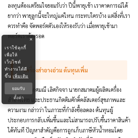
ลงทุนต้องเตรียมใจยอมรับว่า ปีนี้พายุเข้า เราคาดการณ์ได้
ยากว่า พายุลูกนี้จะใหญ่แค่ไหน กระทบใครบ้าง แต่สิ่งที่เรา
ควรทำคือ จัดพอร์ตตัวเองให้รองรับว่า เมื่อพายุเข้ามา
พอร์ตเราต้องรอด
×
เราใช้คุกกี้
เพื่อให้
เว็บไซต์
ทำงานได้ดี
เครื่องสำอางอ่วม ต้นทุนเพิ่ม
ขึ้น
เพิ่มเติม
ขณะที่นางเกศมณี เลิศกิจจา นายกสมาคมผู้ผลิตเครื่อง
ยอมรับ
ตั้งค่า
สำอางไทย และประธานกิตติมศักดิ์คลัสเตอร์สุขภาพและ
ความงาม กล่าวว่า ในภาวะที่กำลังซื้อลดลง ต้นทุนผู้
ประกอบการกลับเพิ่มขึ้นและไม่สามารถปรับขึ้นราคาสินค้า
ได้ทันที ปัญหาสำคัญคือการถูกเก็บภาษีหัวน้ำหอมโดย