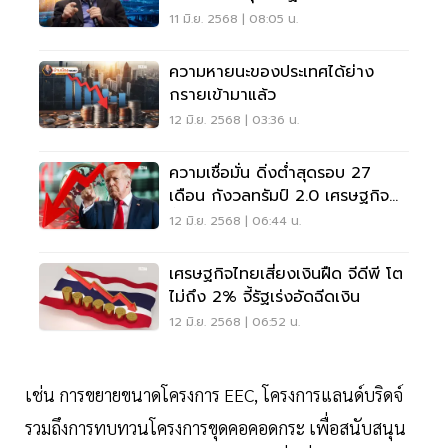
11 มิ.ย. 2568 | 08:05 น.
ความหายนะของประเทศได้ย่าง
กรายเข้ามาแล้ว
12 มิ.ย. 2568 | 03:36 น.
ความเชื่อมั่น ดิ่งต่ำสุดรอบ 27
เดือน กังวลทรัมป์ 2.0 เศรษฐกิจ
ฟื้นช้า
12 มิ.ย. 2568 | 06:44 น.
เศรษฐกิจไทยเสี่ยงเงินฝืด จีดีพี โต
ไม่ถึง 2% จี้รัฐเร่งอัดฉีดเงิน
12 มิ.ย. 2568 | 06:52 น.
เช่น การขยายขนาดโครงการ EEC, โครงการแลนด์บริดจ์
รวมถึงการทบทวนโครงการขุดคอคอดกระ เพื่อสนับสนุน