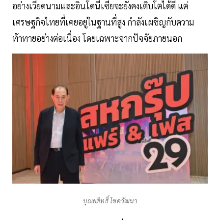
อย่างเวียดนามและอินโดนีเซียจะยังคงเติบโตได้ดี แต่
เศรษฐกิจไทยที่เคยอยู่ในฐานที่สูง กำลังเผชิญกับความ
ท้าทายอย่างต่อเนื่อง โดยเฉพาะจากปัจจัยภายนอก
บุณยสิทธิ์ โชควัฒนา