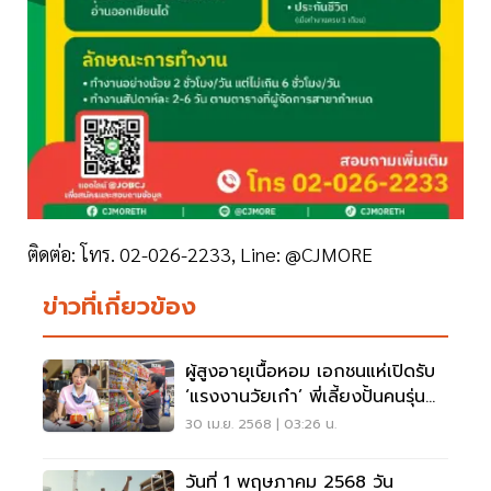
ติดต่อ: โทร. 02-026-2233, Line: @CJMORE
ข่าวที่เกี่ยวข้อง
ผู้สูงอายุเนื้อหอม เอกชนแห่เปิดรับ
‘แรงงานวัยเก๋า’ พี่เลี้ยงปั้นคนรุ่น
ใหม่
30 เม.ย. 2568 | 03:26 น.
วันที่ 1 พฤษภาคม 2568 วัน