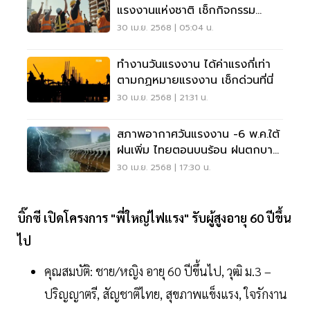
แรงงานแห่งชาติ เช็กกิจกรรม
กระทรวงแรงงาน
30 เม.ย. 2568 | 05:04 น.
ทำงานวันแรงงาน ได้ค่าแรงกี่เท่า
ตามกฏหมายแรงงาน เช็กด่วนที่นี่
30 เม.ย. 2568 | 21:31 น.
สภาพอากาศวันแรงงาน -6 พ.ค.ใต้
ฝนเพิ่ม ไทยตอนบนร้อน ฝนตกบาง
แห่ง
30 เม.ย. 2568 | 17:30 น.
บิ๊กซี เปิดโครงการ "พี่ใหญ่ไฟแรง" รับผู้สูงอายุ 60 ปีขึ้น
ไป
คุณสมบัติ: ชาย/หญิง อายุ 60 ปีขึ้นไป, วุฒิ ม.3 –
ปริญญาตรี, สัญชาติไทย, สุขภาพแข็งแรง, ใจรักงาน