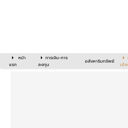
หน้า
การเงิน-การ
อสังหาริมทรัพย์
แรก
ลงทุน
นโย