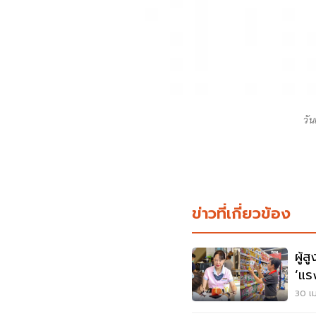
วั
ข่าวที่เกี่ยวข้อง
ผู้ส
‘แรง
ใหม่
30 เม