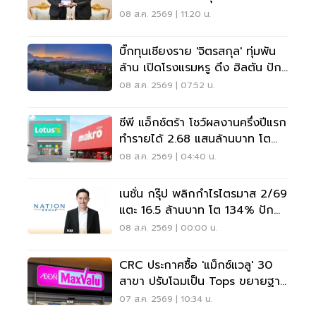
08 ส.ค. 2569 | 11:20 น.
บิ๊กทุนเชียงราย 'จิตรสกุล' ทุ่มพัน
ล้าน เปิดโรงแรมหรู ดึง ฮิลตัน ปัก
หมุดแบรนด์ใหม่
08 ส.ค. 2569 | 07:52 น.
ซีพี แอ็กซ์ตร้า โชว์ผลงานครึ่งปีแรก
ทำรายได้ 2.68 แสนล้านบาท โต
3.6%
08 ส.ค. 2569 | 04:40 น.
เนชั่น กรุ๊ป พลิกกำไรไตรมาส 2/69
แตะ 16.5 ล้านบาท โต 134% ปัก
หมุดสู่ ‘มีเดียเทค’
08 ส.ค. 2569 | 00:00 น.
CRC ประกาศซื้อ 'แม็กซ์แวลู' 30
สาขา ปรับโฉมเป็น Tops ขยายฐาน
ลูกค้าเพิ่ม 9 แสนราย
07 ส.ค. 2569 | 10:34 น.