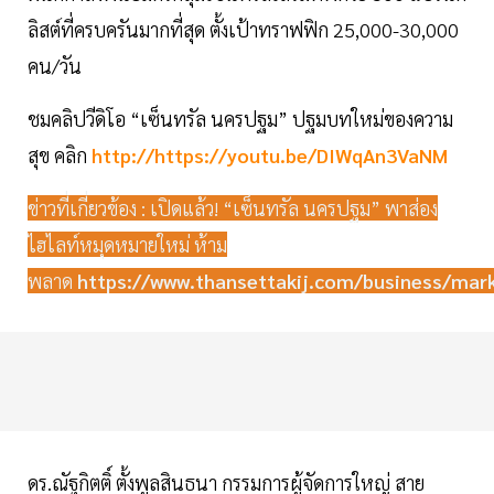
ลิสต์ที่ครบครันมากที่สุด ตั้งเป้าทราฟฟิก 25,000-30,000
คน/วัน
ชมคลิปวีดิโอ “เซ็นทรัล นครปฐม” ปฐมบทใหม่ของความ
สุข คลิก
http://https://youtu.be/DIWqAn3VaNM
ข่าวที่เกี่ยวข้อง : เปิดแล้ว! “เซ็นทรัล นครปฐม” พาส่อง
ไฮไลท์หมุดหมายใหม่ ห้าม
พลาด
https://www.thansettakij.com/business/mar
ดร.ณัฐกิตติ์ ตั้งพูลสินธนา กรรมการผู้จัดการใหญ่ สาย