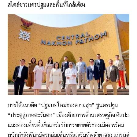
สไตล์ชาวนครปฐมและพื้นที่ใกล้เคียง
ภายใต้แนวคิด “ปฐมบทใหม่ของความสุข” ชูนครปฐม
“ประตูสู่ภาคตะวันตก” เมืองศักยภาพด้านเศรษฐกิจ ศิลปะ
และท่องเที่ยวที่แข็งแกร่ง รับการขยายตัวของเมือง พร้อม
ผนึกกำลังพันธมิตรกลุ่มเซ็นทรัลเสริมทัพด้วย 500 แบรนด์