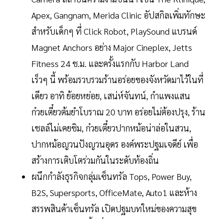
Apex, Gangnam, Merida Clinic อัปสกิลเพิ่มทักษะ
สำหรับเด็กๆ ที่ Click Robot, PlaySound แบรนด์
Magnet Anchors อย่าง Major Cineplex, Jetts
Fitness 24 ช.ม. และครั้งแรกกับ Harbor Land
เร็วๆ นี้ พร้อมรวบรวมร้านอร่อยของจังหวัดมาไว้ในที่
เดียว อาทิ ย้อยหย่อย, เสน่ห์จันทน์, กำแพงแสน
ก๋วยเตี๋ยวต้มยำโบราณ 20 บาท อร่อยไม่ต้องปรุง, ร้าน
เชลล์ไม่เคยชิม, ก๋วยเตี๋ยวปากหม้อน่าล่อในสวน,
ปากหม้อญวนปังญวนอุดร องค์พระปฐมเจดีย์ เพื่อ
สร้างการเติบโตร่วมกันในระดับท้องถิ่น
ผนึกกำลังธุรกิจกลุ่มเซ็นทรัล Tops, Power Buy,
B2S, Supersports, OfficeMate, Auto1 และห้าง
สรรพสินค้าเซ็นทรัล เปิดปฐมบทใหม่ของความสุข