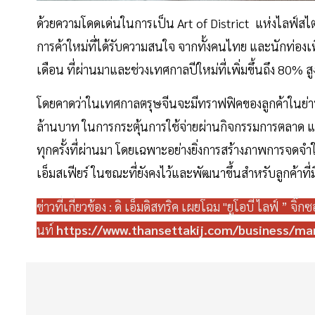
ด้วยความโดดเด่นในการเป็น Art of District แห่งไลฟ์สไตล์
การค้าใหม่ที่ได้รับความสนใจ จากทั้งคนไทย และนักท่องเที
เดือน ที่ผ่านมาและช่วงเทศกาลปีใหม่ที่เพิ่มขึ้นถึง 80% ส
โดยคาดว่าในเทศกาลตรุษจีนจะมีทราฟฟิคของลูกค้าในย่านน
ล้านบาท ในการกระตุ้นการใช้จ่ายผ่านกิจกรรมการตลาด แ
ทุกครั้งที่ผ่านมา โดยเฉพาะอย่างยิ่งการสร้างภาพการจดจำใ
เอ็มสเฟียร์ ในขณะที่ยังคงไว้และพัฒนาขึ้นสำหรับลูกค้าที่
ข่าวที่เกี่ยวข้อง : ดิ เอ็มดิสทริค เผยโฉม "ยูโอบี ไลฟ์ ” จิ๊
นท์
https://www.thansettakij.com/business/ma