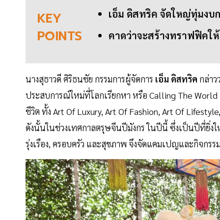
เอ็ม ดิสทริค จัดใหญ่ทุ่มง
KEY
POINTS
คาดว่าจะสร้างทราฟฟิคให้ย
นางสุธาวดี ศิริธนชัย กรรมการผู้จัดการ
เอ็ม ดิสทริค
กล่าวว
ประสบการณ์ใหม่ที่โลกเรียกหา หรือ Calling The World เป็
ชีวิต ทั้ง Art Of Luxury, Art Of Fashion, Art Of Lifes
ดังนั้นในช่วงเทศกาลตรุษจีนปีมังกร ในปีนี้ ซึ่งเป็นปีที่ยิ
รุ่งเรือง, ครอบครัว และสุขภาพ จึงจัดแคมเปญและกิจกรรม