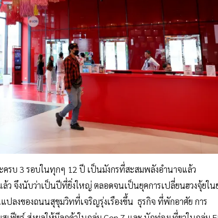
และครบ 3 รอบในทุกๆ 12 ปี เป็นมังกรที่สะสมพลังอำนาจแล้ว
 จึงนับว่าเป็นปีที่ยิ่งใหญ่ ตลอดจนเป็นยุคการเปลี่ยนฮวงจุ้ยในย
ปลงของถนนสุขุมวิทที่เจริญรุ่งเรืองขึ้น ธุรกิจ ที่พักอาศัย การ
ฟียร์ ส่งผลให้มีลูกค้าในกลุ่ม Gen Z และ นักท่องเที่ยวในกลุ่ม F