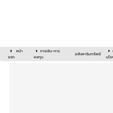
หน้า
การเงิน-การ
อสังหาริมทรัพย์
แรก
ลงทุน
นโย