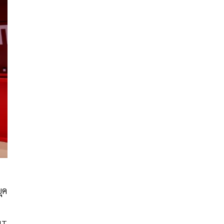
ุค
IT