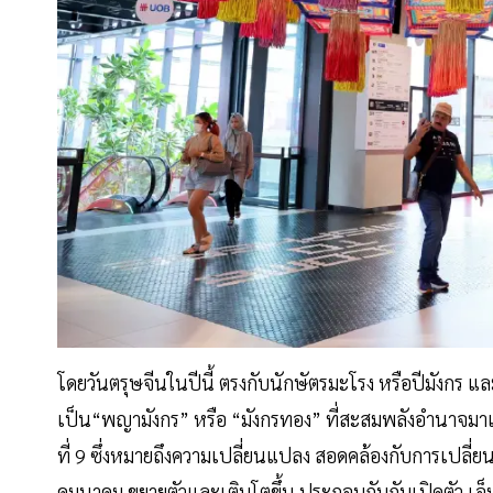
โดยวันตรุษจีนในปีนี้ ตรงกับนักษัตรมะโรง หรือปีมังกร 
เป็น“พญามังกร” หรือ “มังกรทอง” ที่สะสมพลังอำนาจมาแล้ว
ที่ 9 ซึ่งหมายถึงความเปลี่ยนแปลง สอดคล้องกับการเปลี่ยนแ
คมนาคม ขยายตัวและเติบโตขึ้น ประกอบกับกับเปิดตัว เอ็มสเ