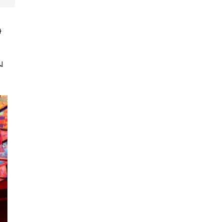
ษ
…
ม