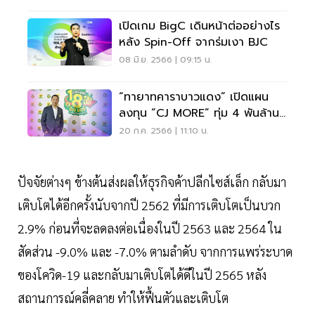
เปิดเกม BigC เดินหน้าต่ออย่างไร
หลัง Spin-Off จากร่มเงา BJC
08 มิ.ย. 2566 | 09:15 น.
“ทายาทคาราบาวแดง” เปิดแผน
ลงทุน “CJ MORE” ทุ่ม 4 พันล้าน
ขยาย 250 สาขา
20 ก.ค. 2566 | 11:10 น.
ปัจจัยต่างๆ ข้างต้นส่งผลให้ธุรกิจค้าปลีกไซส์เล็ก กลับมา
เติบโตได้อีกครั้งนับจากปี 2562 ที่มีการเติบโตเป็นบวก
2.9% ก่อนที่จะลดลงต่อเนื่องในปี 2563 และ 2564 ใน
สัดส่วน -9.0% และ -7.0% ตามลำดับ จากการแพร่ระบาด
ของโควิด-19 และกลับมาเติบโตได้ดีในปี 2565 หลัง
สถานการณ์คลี่คลาย ทำให้ฟื้นตัวและเติบโต