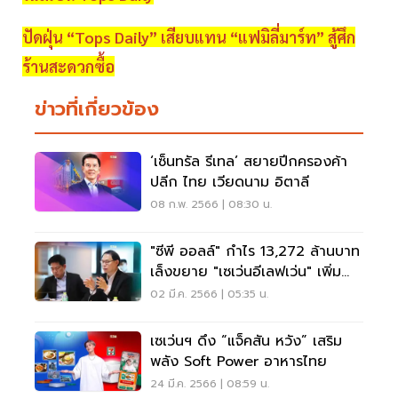
ปัดฝุ่น “Tops Daily” เสียบแทน “แฟมิลี่มาร์ท” สู้ศึก
ร้านสะดวกซื้อ
ข่าวที่เกี่ยวข้อง
‘เซ็นทรัล รีเทล’ สยายปีกครองค้า
ปลีก ไทย เวียดนาม อิตาลี
08 ก.พ. 2566 | 08:30 น.
"ซีพี ออลล์" กำไร 13,272 ล้านบาท
เล็งขยาย "เซเว่นอีเลฟเว่น" เพิ่ม
700 สาขา
02 มี.ค. 2566 | 05:35 น.
เซเว่นฯ ดึง “แจ็คสัน หวัง” เสริม
พลัง Soft Power อาหารไทย
24 มี.ค. 2566 | 08:59 น.