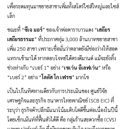
เพื่อระดมทุนมาขยายสาขาเพิ่มทั้งสโตร์ไซส์ใหญ่และไซส์
เล็ก
ขณะที่ “
ซีเจ มอร์
” ของเจ้าพ่อคาราบาวแดง “
เสถียร
เสถียรธรรมะ
” ที่ประกาศทุ่ม 3,000 ล้านบาทขยายสาขา
เพิ่ม 250 สาขา เพราะเชื่อมั่นว่าตลาดยังมีช่องว่างให้สอด
แทรกเข้ามาได้ หากตอบโจทย์ได้ตรงดีมานด์ แม้จะยังทิ้ง
ช่วงห่างกับ “เบอร์ 1” อย่าง “
เซเว่น อีเลฟเว่น
” หรือ
“เบอร์ 2” อย่าง “
โลตัส โก เฟรช
” มากโข
เป็นไปในทิศทางเดียวกับการประเมินของ ศูนย์วิจัย
เศรษฐกิจและธุรกิจ ธนาคารไทยพาณิชย์ (SCB EIC) ที่
ระบุว่า ธุรกิจค้าปลีกมีแนวโน้มเติบโตดีขึ้นต่อเนื่องในปีนี้
โดยเซ็กเม้นท์ที่ฟื้นตัวได้ดี คือ กลุ่มร้านสะดวกซื้อ (CVS)
และซูเปอร์มาร์เก็ต ซึ่งมียอดขายเติบโต รวมถึงการขยาย