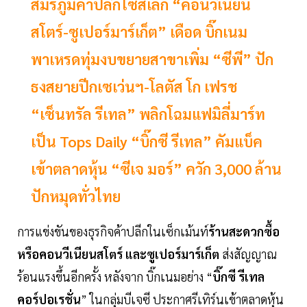
สมรภูมิค้าปลีกไซส์เล็ก “คอนวีเนียน
สโตร์-ซูเปอร์มาร์เก็ต” เดือด บิ๊กเนม
พาเหรดทุ่มงบขยายสาขาเพิ่ม “ซีพี” ปัก
ธงสยายปีกเซเว่นฯ-โลตัส โก เฟรช
“เซ็นทรัล รีเทล” พลิกโฉมแฟมิลี่มาร์ท
เป็น Tops Daily “บิ๊กซี รีเทล” คัมแบ็ค
เข้าตลาดหุ้น “ซีเจ มอร์” ควัก 3,000 ล้าน
ปักหมุดทั่วไทย
การแข่งขันของธุรกิจค้าปลีกในเซ็กเม้นท์
ร้านสะดวกซื้อ
หรือคอนวีเนียนสโตร์ และซูเปอร์มาร์เก็ต
ส่งสัญญาณ
ร้อนแรงขึ้นอีกครั้ง หลังจาก บิ๊กเนมอย่าง “
บิ๊กซี รีเทล
คอร์ปอเรชั่น
” ในกลุ่มบีเจซี ประกาศรีเทิร์นเข้าตลาดหุ้น