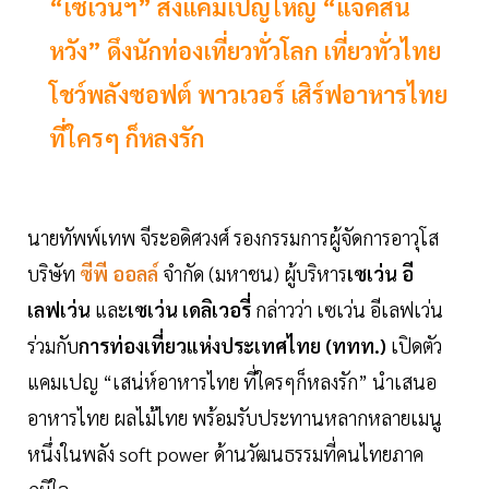
“เซเว่นฯ” ส่งแคมเปญใหญ่ “แจ็คสัน
หวัง” ดึงนักท่องเที่ยวทั่วโลก เที่ยวทั่วไทย
โชว์พลังซอฟต์ พาวเวอร์ เสิร์ฟอาหารไทย
ที่ใครๆ ก็หลงรัก
นายทัพพ์เทพ จีระอดิศวงศ์ รองกรรมการผู้จัดการอาวุโส
บริษัท
ซีพี ออลล์
จำกัด (มหาชน) ผู้บริหาร
เซเว่น อี
เลฟเว่น
และ
เซเว่น เดลิเวอรี่
กล่าวว่า เซเว่น อีเลฟเว่น
ร่วมกับ
การท่องเที่ยวแห่งประเทศไทย (ททท.)
เปิดตัว
แคมเปญ “เสน่ห์อาหารไทย ที่ใครๆก็หลงรัก” นำเสนอ
อาหารไทย ผลไม้ไทย พร้อมรับประทานหลากหลายเมนู
หนึ่งในพลัง soft power ด้านวัฒนธรรมที่คนไทยภาค