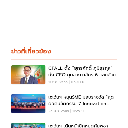
ข่าวที่เกี่ยวข้อง
CPALL ตั้ง “ยุทธศักดิ์ ภูมิสุรกุล”
นั่ง CEO คุมอาณาจักร 6 แสนล้าน
11 ก.ค. 2565 | 06:30 น.
เซเว่นฯ หนุนSME มอบรางวัล “สุด
ยอดนวัตกรรม 7 Innovation
Awards 2022”
25 ส.ค. 2565 | 11:29 น.
เซเว่นฯ เดินหน้าปักหมุดกัมพูชา