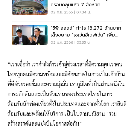
ครอบคลุมแล้ว 7 จังหวัด
02 ก.ย. 2565 | 07:34 น.
"ซีพี ออลล์" กำไร 13,272 ล้านบาท
เล็งขยาย "เซเว่นอีเลฟเว่น" เพิ่ม
700 สาขา
02 มี.ค. 2566 | 05:35 น.
“เราเชื่อว่า เรากำลังก้าวเข้าสู่ช่วงเวลาที่มีความสุข เราคน
ไทยทุกคนมีความพร้อมและมีศักยภาพในการเป็นเจ้าบ้าน
ที่ดี ด้วยรอยยิ้มและความมุ่งมั่น เราภูมิใจที่เป็นส่วนหนึ่งใน
การผลักดันและเป็นตัวแทนของประเทศไทยในการ
ต้อนรับนักท่องเที่ยวทั้งในประเทศและจากทั่วโลก เรายินดี
ต้อนรับและพร้อมให้บริการ เป็นไปตามปณิธาน “ร่วม
สร้างสรรค์และแบ่งปันโอกาสต่อกัน”