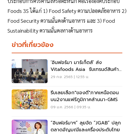
ประกอบการควรคำนึงหรือตะหนัก คือเรื่ององศ์ประกอบ
Foods 3S ได้แก่ 1) Food Safety ความปลอดภัยอาหาร 2)
Food Security ความมั่นคงด้านอาหาร และ 3) Food
Sustainability ความมั่นคงทางด้านอาหาร
ข่าวที่เกี่ยวข้อง
‘อินฟอร์มา มาร์เก็ตส์’ ส่ง
Vitafoods Asia รับเทรนด์สินค้า
สุขภาพ
29 ก.ย. 2565 | 12:55 น.
รีบเลยเลือก"ของดี"ภาคเหนือตอน
บน2งานแฟร์ภูมิภาคล้านนา-GMS
09 ม.ค. 2566 | 09:35 น.
“อินฟอร์มาฯ” ลุยจัด “JGAB” ปลุก
ตลาดอัญมณีและเครื่องประดับไทย