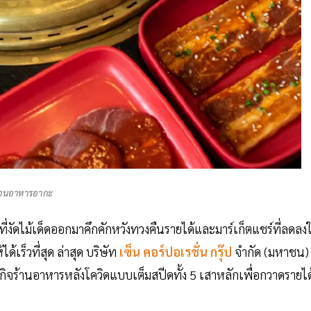
้านอาหารอากะ
่งัดไม้เด็ดออกมาคึกคักหวังทวงคืนรายได้และมาร์เก็ตแชร์ที่ลดลง
เร็วที่สุด ล่าสุด บริษัท
เซ็น คอร์ปอเรชั่น กรุ๊ป
จำกัด (มหาชน)
ุรกิจร้านอาหารหลังโควิดแบบเต็มสปีดทั้ง 5 เสาหลักเพื่อกวาดรายได