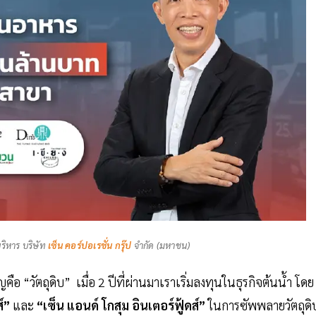
ริหาร บริษัท
เซ็น คอร์ปอเรชั่น กรุ๊ป
จำกัด (มหาชน)
ัญคือ “วัตถุดิบ” เมื่อ 2 ปีที่ผ่านมาเราเริ่มลงทุนในธุรกิจต้นน้ำ โดย
ส์”
และ
“เซ็น แอนด์ โกสุม อินเตอร์ฟู้ดส์”
ในการซัพพลายวัตถุดิ