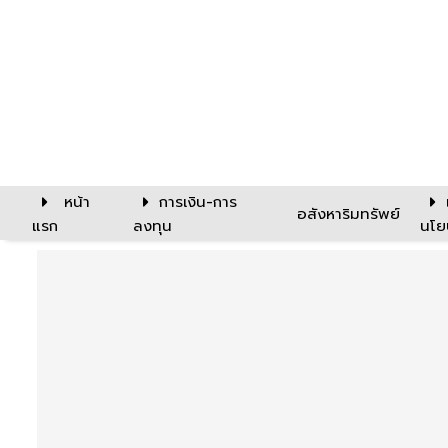
หน้า
การเงิน-การ
อสังหาริมทรัพย์
แรก
ลงทุน
นโย