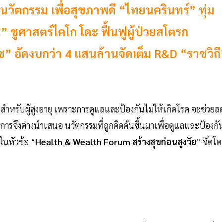
ั้นนวัตกรรม เพื่อสุขภาพดี “ไทยนครินทร์” ทุ่ม
C” ชูศาสตร์ไคโก โดะ ฟื้นฟูผู้ป่วยสโตรก
” อัดงบกว่า 4 แสนล้านจัดเต็ม R&D “ราชวิถี
สำหรับผู้สูงอายุ เพราะการดูแลและป้องกันไม่ให้เกิดโรค จะช่วยล
บการจึงต่างนำเสนอ นวัตกรรมที่ถูกคิดค้นขึ้นมาเพื่อดูแลและป้องกั
ในหัวข้อ “
Health & Wealth Forum สร้างสุขก่อนสูงวัย
” จัดโ