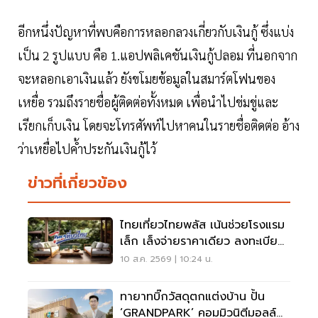
อีกหนึ่งปัญหาที่พบคือการหลอกลวงเกี่ยวกับเงินกู้ ซึ่งแบ่ง
เป็น 2 รูปแบบ คือ 1.แอปพลิเคชันเงินกู้ปลอม ที่นอกจาก
จะหลอกเอาเงินแล้ว ยังขโมยข้อมูลในสมาร์ตโฟนของ
เหยื่อ รวมถึงรายชื่อผู้ติดต่อทั้งหมด เพื่อนำไปข่มขู่และ
เรียกเก็บเงิน โดยจะโทรศัพท์ไปหาคนในรายชื่อติดต่อ อ้าง
ว่าเหยื่อไปค้ำประกันเงินกู้ไว้
ข่าวที่เกี่ยวข้อง
ไทยเที่ยวไทยพลัส เน้นช่วยโรงแรม
เล็ก เล็งจ่ายราคาเดียว ลงทะเบียน
ต.ค.นี้
10 ส.ค. 2569 | 10:24 น.
ทายาทบิ๊กวัสดุตกแต่งบ้าน ปั้น
‘GRANDPARK’ คอมมิวนิตีมอลล์