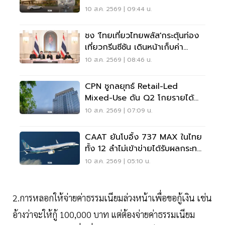
สปอร์ตพรีเมียม 4,000 ล้าน
10 ส.ค. 2569 | 09:44 น.
ชง 'ไทยเที่ยวไทยพลัส'กระตุ้นท่อง
เที่ยวกรีนซีซัน เดินหน้าเก็บค่า
เหยียบแผ่นดิน
10 ส.ค. 2569 | 08:46 น.
CPN ชูกลยุทธ์ Retail-Led
Mixed-Use ดัน Q2 โกยรายได้
1.3 หมื่นล้าน
10 ส.ค. 2569 | 07:09 น.
CAAT ยันโบอิ้ง 737 MAX ในไทย
ทั้ง 12 ลำไม่เข้าข่ายได้รับผลกระทบ
จากคำสั่ง FAA
10 ส.ค. 2569 | 05:10 น.
2.การหลอกให้จ่ายค่าธรรมเนียมล่วงหน้าเพื่อขอกู้เงิน เช่น
อ้างว่าจะให้กู้ 100,000 บาท แต่ต้องจ่ายค่าธรรมเนียม