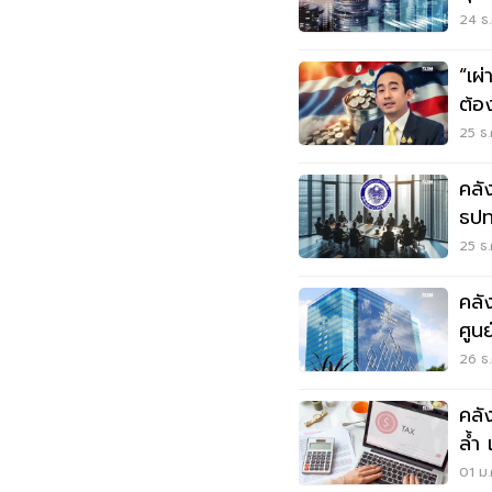
69
24 ธ.
“เผ่
ต้อ
25 ธ.
คลั
ธปท
คุณ
25 ธ.
คลั
ศูน
26 ธ.
คลั
ล้ำ 
01 ม.