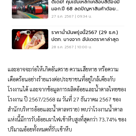
ดีเดย์! คุมเข้มเหล็กเคลือบสีต้องมี
มอก.ปี 68 ลดปัญหาสินค้าด้อย
คุณภาพ
27 ธ.ค. 2567 | 09:34 น.
ราคาน้ำมันพรุ่งนี้2567 (29 ธ.ค.)
ปตท. บางจาก อัปเดตราคาล่าสุด
28 ธ.ค. 2567 | 10:00 น.
และอาจจะก่อให้เกิดอันตราย ความเสียหาย หรือความ
เดือดร้อนอย่างร้ายแรงต่อประชาชนที่อยู่ใกล้เคียงกับ
โรงงานได้ และจากข้อมูลการผลิตอ้อยและน้ำตาลไทยของ
โรงงาน ปี 2567/2568 ณ วันที่ 27 ธันวาคม 2567 ของ
สำนักบริหารอ้อยและน้ำตาลทราย) พบว่าโรงงานน้ำตาล
แห่งนี้มีการรับอ้อยเผาไฟเข้าหีบสูงที่สุดกว่า 73.74% ของ
ปริมาณอ้อยทั้งหมดที่รับเข้าหีบ