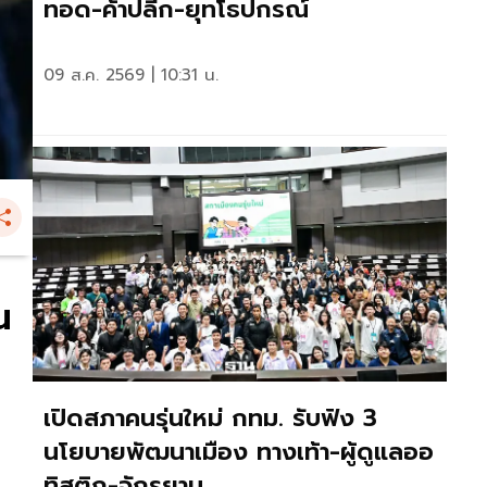
ทอด-ค้าปลีก-ยุทโธปกรณ์
09 ส.ค. 2569 | 10:31 น.
น
เปิดสภาคนรุ่นใหม่ กทม. รับฟัง 3
นโยบายพัฒนาเมือง ทางเท้า-ผู้ดูแลออ
ทิสติก-จักรยาน