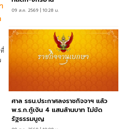
้า
09 ส.ค. 2569 | 10:28 น.
ด
ี่
ร
ศาล รธน.ประกาศลงราชกิจจาฯ แล้ว
พ.ร.ก.กู้เงิน 4 แสนล้านบาท ไม่ขัด
รัฐธรรมนูญ