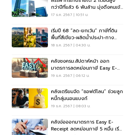
สรรพากรเก็บรายได้ 2 เดือนสูง
กว่าปีที่แล้ว 6 พันล้าน มุ่งดึงคนเข้า
ระบบภาษี
17 ธ.ค. 2567 | 10:51 น.
เริ่มปี 68 “ลด-ยกเว้น” ภาษีที่ดิน
พื้นที่สีเขียว-ผลิตน้ำประปา-ทาง
รถไฟฟ้า
18 ธ.ค. 2567 | 04:30 น.
คลังชงครม.สัปดาห์หน้า ออก
มาตรการลดหย่อนภาษี Easy E-
Receipt
19 ธ.ค. 2567 | 06:12 น.
คลังเตรียมจัด “ซอฟต์โลน” ช่วยลูก
หนี้กลุ่มนอนแบงก์
19 ธ.ค. 2567 | 08:03 น.
คลังจ่อออกมาตรการ Easy E-
Receipt ลดหย่อนภาษี 5 หมื่น เริ่ม