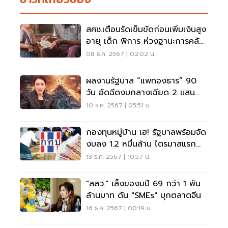
สศช.เตือนรัดเข็มขัดก่อนเพิ่มเงินสูง
อายุ เด็ก พิการ ห่วงฐานะการคลัง
ทรุด
08 ธ.ค. 2567 | 02:02 น.
ผลงานรัฐบาล “แพทองธาร” 90
วัน อัดฉีดงบกลางเฉียด 2 แสน
ล้าน
10 ธ.ค. 2567 | 05:51 น.
กองทุนหมู่บ้าน เฮ! รัฐบาลพร้อมจัด
งบลง 1.2 หมื่นล้าน ไตรมาสแรก
2568
13 ธ.ค. 2567 | 10:57 น.
"สสว." เล็งของบปี 69 กว่า 1 พัน
ล้านบาท ดัน "SMEs" บุกตลาดจีน
16 ธ.ค. 2567 | 00:19 น.