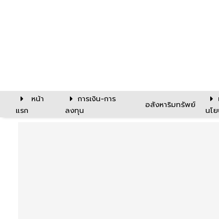
หน้า
การเงิน-การ
อสังหาริมทรัพย์
แรก
ลงทุน
นโย