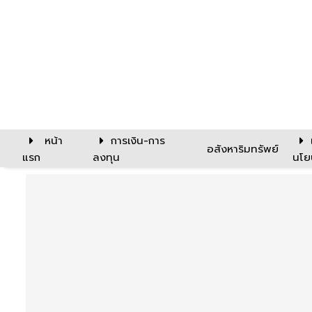
หน้า
การเงิน-การ
อสังหาริมทรัพย์
แรก
ลงทุน
นโย