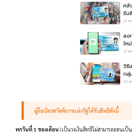
คลั
รับ
21 พ.
ลงท
ใหม
แล้
21 พ.
วิธี
กลุ
ด่วนท
22 พ.
ผู้ถือบัตรสวัสดิการแห่งรัฐได้รับสิทธิดังนี้
ทุกวันที่ 1 ของเดือน
(เป็นวงเงินสิทธิไม่สามารถถอนเป็