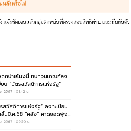
อนหลังหรือไม่
ัง แจ้งชัดเจนแล้วกลุ่มตกหล่นที่ตรวจสอบสิทธิผ่าน และ ยืนยันตัว
งถกบ่ายโมงนี้ ทบทวนเกณฑ์ลง
บียน “บัตรสวัสดิการแห่งรัฐ”
ย. 2567 | 01:42 น.
ตรสวัสดิการแห่งรัฐ” ลงทะเบียน
นสิ้นมี.ค.68 “คลัง” คาดยอดพุ่ง
ล้านคน
ย. 2567 | 09:50 น.