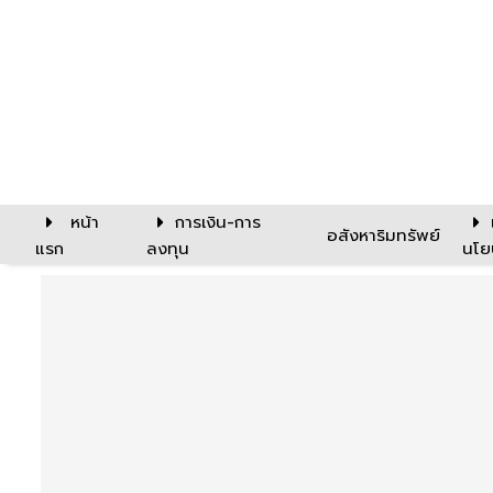
หน้า
การเงิน-การ
อสังหาริมทรัพย์
แรก
ลงทุน
นโย