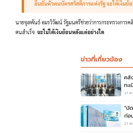
ยืนยันตัวตนบัตรสวัสดิการแห่งรัฐ จะได้เงินย้
นายจุลพันธ์ อมรวิวัฒน์ รัฐมนตรีช่วยว่าการกระทรวงการคล
ตนสำเร็จ
จะไม่ได้เงินย้อนหลังแต่อย่างใด
ข่าวที่เกี่ยวข้อง
คลั
ทะเ
21 พ.
“บั
ก่อ
25 
21 พ.