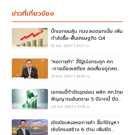
ข่าวที่เกี่ยวข้อง
บิ๊กเอกชนลุ้น กนง.ลดดอกเบี้ย เพิ่ม
กำลังซื้อ-ฟื้นเศรษฐกิจ Q4
15 ต.ค. 2567 | 21:57 น.
"หอการค้า" จี้รัฐเร่งกระตุก ศก.
-การเมืองเสถียร ลดเสี่ยงถูกลด
เครดิตประเทศ
21 ต.ค. 2567 | 10:50 น.
เอกชนจี้กำจัดจุดอ่อน พลิก ศก.ไทย
สัญญาณอันตราย 5 ปีจากนี้ ขีด
แข่งขันทรุด
24 ต.ค. 2567 | 21:15 น.
เปิดข้อเสนอหอการค้า จี้แก้ปัญหา
เชิงโครงสร้าง 6 ด้าน เพิ่มขีด