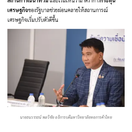
สถานการณ์น้ำท่วม
และเริ่มเห็นว่ามาตราการ
กระตุ้น
เศรษฐกิจ
ของรัฐบาลช่วยผ่อนคลายให้สถานการณ์
เศรษฐกิจเริ่มปรับตัวดีขึ้น
นายธนวรรธน์ พลวิชัย อธิการบดีมหาวิทยาลัยหอการค้าไทย