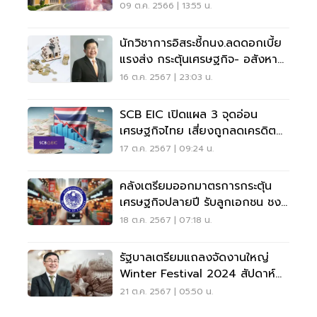
09 ต.ค. 2566 | 13:55 น.
นักวิชาการอิสระชี้กนง.ลดดอกเบี้ย
แรงส่ง กระตุ้นเศรษฐกิจ- อสังหา
โค้งท้ายปี
16 ต.ค. 2567 | 23:03 น.
SCB EIC เปิดแผล 3 จุดอ่อน
เศรษฐกิจไทย เสี่ยงถูกลดเครดิต
เรตติง
17 ต.ค. 2567 | 09:24 น.
คลังเตรียมออกมาตรการกระตุ้น
เศรษฐกิจปลายปี รับลูกเอกชน ชง
ฟื้น “คนละครึ่ง”
18 ต.ค. 2567 | 07:18 น.
รัฐบาลเตรียมแถลงจัดงานใหญ่
Winter Festival 2024 สัปดาห์
หน้า
21 ต.ค. 2567 | 05:50 น.