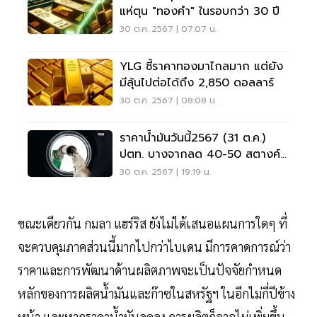
แห่ตุน "ทองคำ" ในรอบกว่า 30 ปี
30 ต.ค. 2567 | 07:07 น.
YLG ชี้ราคาทองมาไกลมาก แต่ยัง
มีลุ้นไปต่อได้ถึง 2,850 ดอลลาร์
30 ต.ค. 2567 | 08:08 น.
ราคาน้ำมันวันนี้2567 (31 ต.ค.)
ปตท. บางจากลด 40-50 สตางค์
อัปเดตราคาล่าสุด
30 ต.ค. 2567 | 19:19 น.
ขณะเดียวกัน กมลา แฮร์ริส ยังไม่ได้เสนอแผนการใดๆ ที่
จะควบคุมภาคส่วนนี้มากไปกว่าไบเดน มีการคาดการณ์ว่า
ราคาและการพัฒนาด้านผลิตภาพจะเป็นปัจจัยกำหนด
หลักของการผลิตน้ำมันและก๊าซในสหรัฐฯ ในอีกไม่กี่ปีข้าง
หน้า และหากราคาน้ำมันลดลง การผลิตก็อาจไม่เพิ่มขึ้น