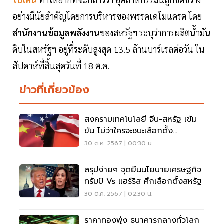
อย่างมีนัยสำคัญโดยการบริหารของพรรคเดโมแครต โดย
สำนักงานข้อมูลพลังงาน
ของสหรัฐฯ ระบุว่าการผลิตน้ำมัน
ดิบในสหรัฐฯ อยู่ที่ระดับสูงสุด 13.5 ล้านบาร์เรลต่อวัน ใน
สัปดาห์ที่สิ้นสุดวันที่ 18 ต.ค.
ข่าวที่เกี่ยวข้อง
สงครามเทคโนโลยี จีน-สหรัฐ เข้ม
ข้น ไม่ว่าใครจะชนะเลือกตั้ง
สหรัฐ2024
30 ต.ค. 2567 | 00:30 น.
สรุปง่ายๆ จุดยืนนโยบายเศรษฐกิจ
ทรัมป์ Vs แฮร์ริส ศึกเลือกตั้งสหรัฐ
30 ต.ค. 2567 | 02:30 น.
ราคาทองพุ่ง ธนาคารกลางทั่วโลก