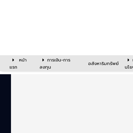
หน้า
การเงิน-การ
อสังหาริมทรัพย์
แรก
ลงทุน
นโย