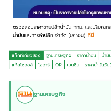
ตรวจสอบราคาขายปลีกน้ำมัน กทม. และปริมณฑล
น้ำมันและการค้าปลีก จำกัด (มหาชน)
ที่นี่
แท็กที่เกี่ยวข้อง
ฐานเศรษฐกิจ
ราคาน้ำมัน
น้ำมั
แก๊สโซฮอล์
โออาร์
OR
เบนซิน
ราคาน้ำมันวันนี
ฐานเศรษฐกิจ