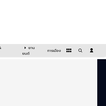
&
ยาน
การเมือง
ยนต์