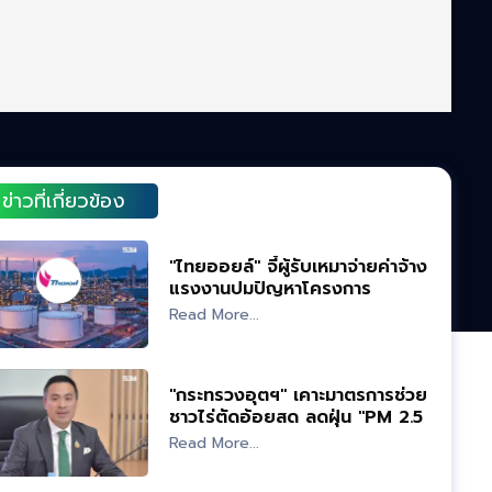
ข่าวที่เกี่ยวข้อง
"ไทยออยล์" จี้ผู้รับเหมาจ่ายค่าจ้าง
แรงงานปมปัญหาโครงการ
พลังงานสะอาด
Read More...
"กระทรวงอุตฯ" เคาะมาตรการช่วย
ชาวไร่ตัดอ้อยสด ลดฝุ่น "PM 2.5"
ปี 67/68
Read More...