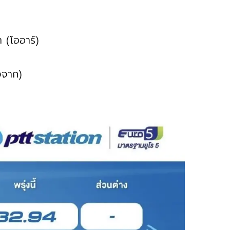
 (โออาร์)
งจาก)