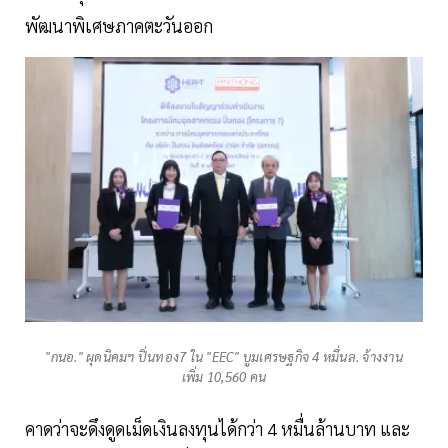
พัฒนาพิเศษภาคตะวันออก
"กนอ." ผุดนิคมฯ ปิ่นทอง7 ใน "EEC" บูมเศรษฐกิจ 4 หมื่นล. จ้างงาน
เพิ่ม 10,560 คน
คาดว่าจะดึงดูดเม็ดเงินลงทุนได้กว่า 4 หมื่นล้านบาท และ