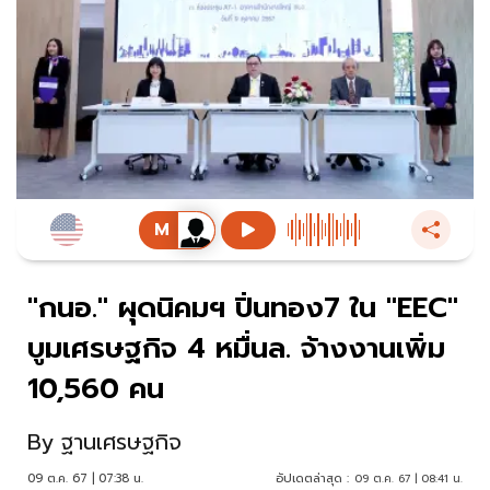
"กนอ." ผุดนิคมฯ ปิ่นทอง7 ใน "EEC"
บูมเศรษฐกิจ 4 หมื่นล. จ้างงานเพิ่ม
10,560 คน
By
ฐานเศรษฐกิจ
09 ต.ค. 67 | 07:38 น.
อัปเดตล่าสุด :
09 ต.ค. 67 | 08:41 น.