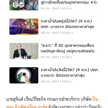
ปูทางไทยขึ้นแท่นอุตสาหกรรม 4.0
ในภูมิภาค
03 ต.ค. 2567 | 03:31 น.
ราคาน้ำมันพรุ่งนี้2567 (9 ต.ค.)
ปตท. บางจาก อัปเดตราคาล่าสุด
08 ต.ค. 2567 | 10:00 น.
"ส.อ.ท." ชี้ 30 อุตสาหกรรมเสี่ยง
เจอปัญหาใหญ่ เหตุความขัดแย้ง
ภูมิรัฐศาสตร์
09 ต.ค. 2567 | 01:39 น.
ราคาน้ำมันวันนี้2567 (9 ต.ค.) ปตท.
บางจาก อัปเดตราคาล่าสุด
08 ต.ค. 2567 | 19:19 น.
นายสุจินต์ เรียนวิริยะกิจ กรรมการฝ่ายบริหาร บริษัท
ปิ่น
ทอง อินดัสเตรียล ปาร์ค
จำกัด (มหาชน) กล่าวว่า ปัจจุบัน