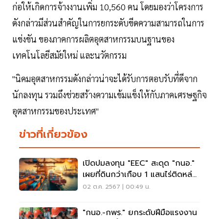
ก่อให้เกิดการจ้างงานเพิ่ม 10,560 คน โดยมองว่าโครงการ
ดังกล่าวมีส่วนสำคัญในการยกระดับขีดความสามารถในการ
แข่งขัน ของภาคการผลิตอุตสาหกรรมบนฐานของ
เทคโนโลยีสมัยใหม่ และนวัตกรรม
"นิคมอุตสาหกรรมดังกล่าวน่าจะได้รับการตอบรับที่ดีจาก
นักลงทุน รวมถึงช่วยสร้างความเข้มแข็งให้กับภาคเศรษฐกิจ
อุตสาหกรรมของประเทศ"
ข่าวที่เกี่ยวข้อง
เปิดปมลงทุน "EEC" สะดุด "กนอ."
เผยที่ดินกว่าเกือบ 1 แสนไร่ติดหล่ม
ผังเมือง
02 ต.ค. 2567 | 00:49 น.
"กนอ.-กพร." ยกระดับฝีมือแรงงาน