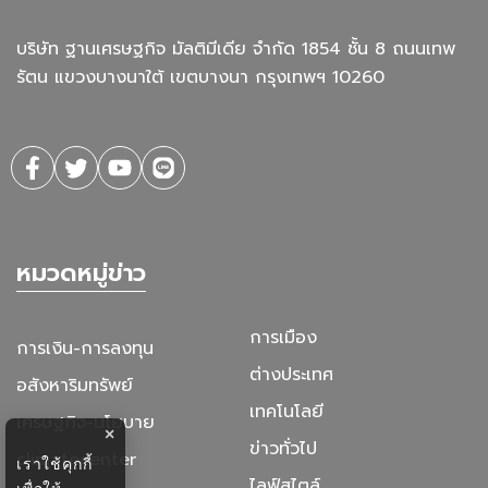
บริษัท ฐานเศรษฐกิจ มัลติมีเดีย จํากัด 1854 ชั้น 8 ถนนเทพ
รัตน แขวงบางนาใต้ เขตบางนา กรุงเทพฯ 10260
หมวดหมู่ข่าว
การเมือง
การเงิน-การลงทุน
ต่างประเทศ
อสังหาริมทรัพย์
เทคโนโลยี
เศรษฐกิจ-นโยบาย
×
ข่าวทั่วไป
climatecenter
เราใช้คุกกี้
ไลฟ์สไตล์