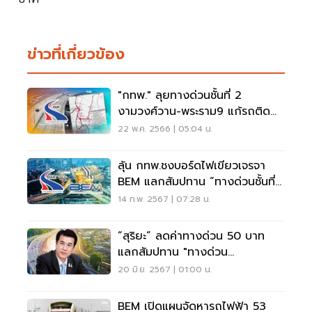
ข่าวที่เกี่ยวข้อง
"กทพ." ลุยทางด่วนชั้นที่ 2
งามวงศ์วาน-พระราม9 แก้รถติด
ด่วนศรีรัช
22 พ.ค. 2566 | 05:04 น.
ลุ้น กทพ.ชงบอร์ดไฟเขียวเจรจา
BEM แลกสัมปทาน “ทางด่วนชั้นที่
2”
14 ก.พ. 2567 | 07:28 น.
“สุริยะ” ลดค่าทางด่วน 50 บาท
แลกสัมปทาน "ทางด่วน
งามวงศ์วาน-พระราม 9"
20 มิ.ย. 2567 | 01:00 น.
BEM เปิดแผนจัดหารถไฟฟ้า 53