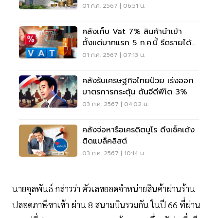
01 ก.ค. 2567 | 06:51 น.
คลังเก็บ Vat 7% สินค้านำเข้า
ตั้งแต่บาทแรก 5 ก.ค.นี้ รีดรายได้ปี
ละ 2 พันล้าน
01 ก.ค. 2567 | 07:13 น.
คลังรับเศรษฐกิจไทยป่วย เร่งออก
มาตรการกระตุ้น ดันจีดีพีโต 3%
03 ก.ค. 2567 | 04:02 น.
คลังจ่อหารือเครดิตบูโร ดึงเช็คเด้ง
ติดแบล็คลิสต์
03 ก.ค. 2567 | 10:14 น.
นายจุลพันธ์ กล่าวว่า ตัวเลขยอดจำหน่ายสินค้าผ่านร้าน
ปลอดภาษีขาเข้า ผ่าน 8 สนามบินรวมกัน ในปี 66 ที่ผ่าน