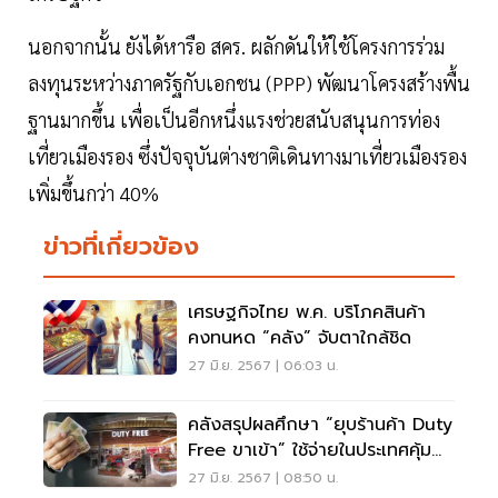
นอกจากนั้น ยังได้หารือ สคร. ผลักดันให้ใช้โครงการร่วม
ลงทุนระหว่างภาครัฐกับเอกชน (PPP) พัฒนาโครงสร้างพื้น
ฐานมากขึ้น เพื่อเป็นอีกหนึ่งแรงช่วยสนับสนุนการท่อง
เที่ยวเมืองรอง ซึ่งปัจจุบันต่างชาติเดินทางมาเที่ยวเมืองรอง
เพิ่มขึ้นกว่า 40%
ข่าวที่เกี่ยวข้อง
เศรษฐกิจไทย พ.ค. บริโภคสินค้า
คงทนหด “คลัง” จับตาใกล้ชิด
27 มิ.ย. 2567 | 06:03 น.
คลังสรุปผลศึกษา “ยุบร้านค้า Duty
Free ขาเข้า” ใช้จ่ายในประเทศคุ้ม
กว่า
27 มิ.ย. 2567 | 08:50 น.