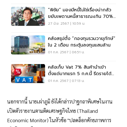
“พิชัย” มองมีหนี้ไม่ใช่เรื่องน่ากลัว
ขยับเพดานหนี้สาธารณะเกิน 70%
ทำได้
27 มิ.ย. 2567 | 10:59 น.
คลังสรุปตั้ง ”กองทุนรวมวายุภักษ์“
ใน 2 เดือน กระตุ้นลงทุนแสนล้าน
01 ก.ค. 2567 | 06:51 น.
คลังเก็บ Vat 7% สินค้านำเข้า
ตั้งแต่บาทแรก 5 ก.ค.นี้ รีดรายได้ปี
ละ 2 พันล้าน
01 ก.ค. 2567 | 07:13 น.
นอกจากนี้ นายเผ่าภูมิ ยังได้กล่าวปาฐกถาพิเศษในงาน
เปิดตัวรายงานตามติดเศรษฐกิจไทย (Thailand
Economic Monitor) ในหัวข้อ "ปลดล็อกศักยภาพการ