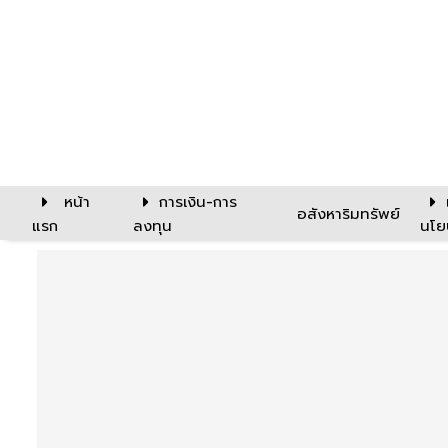
หน้า
การเงิน-การ
อสังหาริมทรัพย์
แรก
ลงทุน
นโย