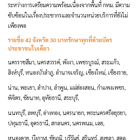
ระหว่างการเตรียมความพร้อมเนื่องจากพื้นที่ กทม. มีความ
ซับซ้อนในเรื่องประชากรและจำนวนหน่วยบริการที่ยังไม่
เพียงพอ
รายชื่อ 42 จังหวัด 30 บาทรักษาทุกที่ด้วยบัตร
ประชาชนใบเดียว
นครราชสีมา, นครสวรรค์, พังงา, เพชรบูรณ์, สระแก้ว,
สิงห์บุรี, หนองบัวลำภู, อำนาจเจริญ, เชียงใหม่, เชียงราย,
น่าน, พะเยา, ลำปาง, ลำพูน, แม่ฮ่องสอน, กำแพงเพชร,
พิจิตร, ชัยนาท, อุทัยธานี, สระบุรี,
นนทบุรี, ลพบุรี, อ่างทอง, นครนายก, พระนครศรีอยุธยา,
ปทุมธานี, อุดรธานี, สกลนคร, นครพนม, เลย,
หนองคาย, บึงกาฬ, ชัยภูมิ, บุรีรัมย์, สุรินทร์, สงขลา, สตูล,