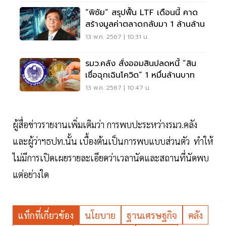
“พิชัย” สรุปฟื้น LTF เดือนนี้ คาด
สร้างมูลค่าตลาดกลับมา 1 ล้านล้าน
13 พ.ค. 2567 | 10:31 น.
รมว.คลัง สั่งออมสินปลดหนี้ ”สิน
เชื่อฉุกเฉินโควิด“ 1 หมื่นล้านบาท
13 พ.ค. 2567 | 10:47 น.
ผู้สื่อข่าวรายงานเพิ่มเติมว่า การพบปะระหว่างรมว.คลัง
และผู้ว่าฯธปท.นั้น เบื้องต้นเป็นการพบแบบส่วนตัว ทำให้
ไม่มีการเปิดเผยรายละเอียดว่าเวลานัดและสถานที่นัดพบ
แต่อย่างใด
แท็กที่เกี่ยวข้อง
นโยบาย
ฐานเศรษฐกิจ
คลัง