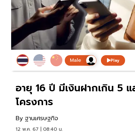
Play
อายุ 16 ปี มีเงินฝากเกิน 5 แส
โครงการ
By
ฐานเศรษฐกิจ
12 พ.ค. 67 | 08:40 น.