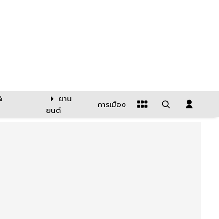
&
ยาน
การเมือง
ยนต์