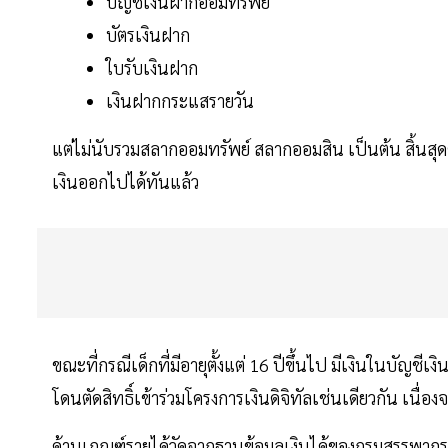
บัญชีเงินฝากออมทรัพย์
บัตรเงินฝาก
ใบรับเงินฝาก
เงินฝากกระแสรายวัน
แต่ไม่นับรวมสลากออมทรัพย์ สลากออมสิน เป็นต้น สิ้นสุดตั้
เงินออกไปได้ทันแล้ว
ขณะที่กรณีเด็กที่มีอายุตั้งแต่ 16 ปีขึ้นไป มีเงินในบัญชี
โดนตัดสิทธิ์เข้าร่วมโครงการเงินดิจิทัลเช่นเดียวกัน เนื่
ด้านเกณฑ์รายได้วัดจากฐานข้อมูลเงินได้ของกรมสรรพากร ณ 