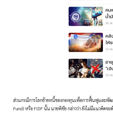
คนพ
น้ำม
กว่
10 พ.
คลั
ให้
12 พ.
อาย
“เงิ
12 พ.
ส่วนกรณีการโยกย้ายหนี้ของกองทุนเพื่อการฟื้นฟูและพั
Fund) หรือ FIDF นั้น นายพิชัย กล่าวว่า ยังไม่มีแนวคิดจะด