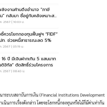
ลังงานค้านดึงอำนาจ "ภาษี
ัน" กลับมา ชี้อยู่กับคลังเหมาะสม
า
ค. 2567 | 10:03 น.
งชี้ควรโยกกองทุนฟื้นฟูฯ “FIDF”
ธปท. ช่วยหนี้สาธารณะลด 5%
ค. 2567 | 05:19 น.
ุ 16 ปี มีเงินฝากเกิน 5 แสนบาท
นดิจิทัล” ตัดสิทธิ์ร่วมโครงการ
ค. 2567 | 08:40 น.
ฒนาระบบสถาบันการเงิน (Financial Institutions Development
ำเนินการเรื่องดังกล่าว โดยจะโยกหนี้กองทุนหรือไม้ก็มีค่าเท่ากัน