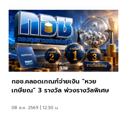
กอช.คลอดเกณฑ์จ่ายเงิน “หวย
เกษียณ” 3 รางวัล พ่วงรางวัลพิเศษ
08 ส.ค. 2569 | 12:30 น.