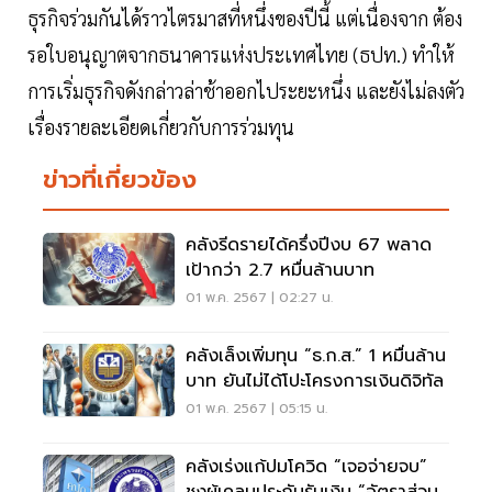
ธุรกิจร่วมกันได้ราวไตรมาสที่หนึ่งของปีนี้ แต่เนื่องจาก ต้อง
รอใบอนุญาตจากธนาคารแห่งประเทศไทย (ธปท.) ทำให้
การเริ่มธุรกิจดังกล่าวล่าช้าออกไประยะหนึ่ง และยังไม่ลงตัว
เรื่องรายละเอียดเกี่ยวกับการร่วมทุน
ข่าวที่เกี่ยวข้อง
คลังรีดรายได้ครึ่งปีงบ 67 พลาด
เป้ากว่า 2.7 หมื่นล้านบาท
01 พ.ค. 2567 | 02:27 น.
คลังเล็งเพิ่มทุน “ธ.ก.ส.” 1 หมื่นล้าน
บาท ยันไม่ได้โปะโครงการเงินดิจิทัล
01 พ.ค. 2567 | 05:15 น.
คลังเร่งแก้ปมโควิด “เจอจ่ายจบ”
ชงผู้เคลมประกันรับเงิน “อัตราส่วน