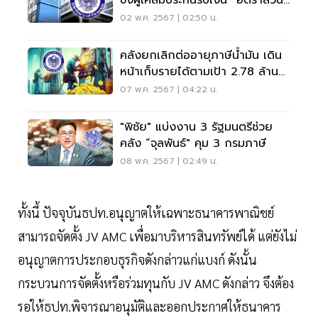
ลด”
02 พ.ค. 2567 | 02:50 น.
คลังยกเลิกต่ออายุภาษีน้ำมัน เดิน
หน้าเก็บรายได้ตามเป้า 2.78 ล้าน
ล้านบาท
07 พ.ค. 2567 | 04:22 น.
"พิชัย" แบ่งงาน 3 รัฐมนตรีช่วย
คลัง “จุลพันธ์" คุม 3 กรมภาษี
08 พ.ค. 2567 | 02:49 น.
ทั้งนี้ ปัจจุบันธปท.อนุญาตให้เฉพาะธนาคารพาณิชย์
สามารถจัดตั้ง JV AMC เพื่อมาบริหารสินทรัพย์ได้ แต่ยังไม่
อนุญาตการประกอบธุรกิจดังกล่าวแก่แบงก์ ดังนั้น
กระบวนการจัดตั้งหรือร่วมทุนกับ JV AMC ดังกล่าว จึงต้อง
รอให้ธปท.พิจารณาอนุมัติและออกประกาศให้ธนาคาร