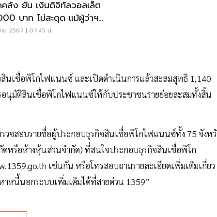
คลัง ยัน เงินดิจิทัลวอลเล็ต​
00​ บาท​ ไม่สะดุด แม้ผู้ว่าฯ
. ขวาง
.ย. 2567 | 07:45 น.
กิจสินเชื่อพิโกไฟแนนซ์ และเปิดดำเนินการแล้วสะสมสุทธิ 1,140
รอนุมัติสินเชื่อพิโกไฟแนนซ์ให้กับประชาชนรายย่อยสะสมทั้งสิ้น
รวจสอบรายชื่อผู้ประกอบธุรกิจสินเชื่อพิโกไฟแนนซ์ทั้ง 75 จังหว
ัดหรือห้างหุ้นส่วนจำกัด) ที่สนใจประกอบธุรกิจสินเชื่อพิโก
.1359.go.th เช่นกัน หรือโทรสอบถามรายละเอียดเพิ่มเติมเกี่ยว
หาหนี้นอกระบบเพิ่มเติมได้ที่สายด่วน 1359”