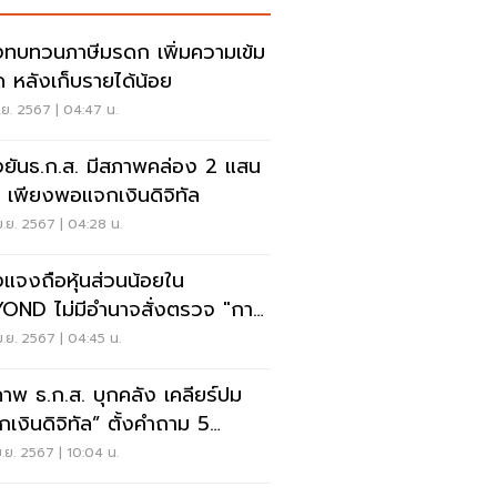
งทบทวนภาษีมรดก เพิ่มความเข้ม
 หลังเก็บรายได้น้อย
.ย. 2567 | 04:47 น.
งยันธ.ก.ส. มีสภาพคล่อง 2 แสน
น เพียงพอแจกเงินดิจิทัล
.ย. 2567 | 04:28 น.
งแจงถือหุ้นส่วนน้อยใน
ีอำนาจสั่งตรวจ "กาก
เมียม"
.ย. 2567 | 04:45 น.
าพ ธ.ก.ส. บุกคลัง เคลียร์ปม
กเงินดิจิทัล” ตั้งคำถาม 5
เด็น
.ย. 2567 | 10:04 น.