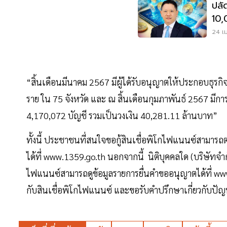
ปลัด
10,0
ธปท
24 เม
“สิ้นเดือนมีนาคม 2567 มีผู้ได้รับอนุญาตให้ประกอบธุร
ราย ใน 75 จังหวัด และ ณ สิ้นเดือนกุมภาพันธ์ 2567 มีกา
4,170,072 บัญชี รวมเป็นวงเงิน 40,281.11 ล้านบาท”
ทั้งนี้ ประชาชนที่สนใจขอกู้สินเชื่อพิโกไฟแนนซ์สามารถต
ได้ที่ www.1359.go.th นอกจากนี้ นิติบุคคลใด (บริษัทจำก
ไฟแนนซ์สามารถดูข้อมูลรายการยื่นคำขออนุญาตได้ที่ www
กับสินเชื่อพิโกไฟแนนซ์ และขอรับคำปรึกษาเกี่ยวกับปัญ