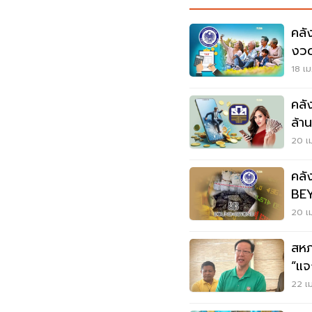
คลั
งวด
18 เม
คลั
ล้า
20 เม
คลั
BEYOND ไม่ม
แคด
20 เม
สหภ
“แจ
ประ
22 เม