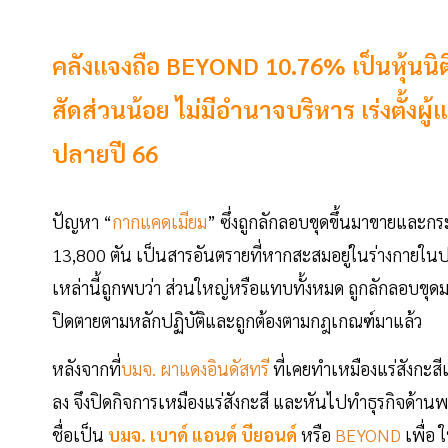
คลังแจงถือ BEYOND 10.76% เป็นหุ้นนิติเห
สัดส่วนน้อย ไม่มีอำนาจบริหาร เร่งตั้ง
ปลายปี 66
ปัญหา “
กากแคดเมียม
” ซึ่งถูกลักลอบขุดขึ้นมาขายและ
13,800 ตัน เป็นสารอันตรายที่หากสะสมอยู่ในร่างกายในป
เหล่านี้ถูกพบว่า ส่วนใหญ่หรือแทบทั้งหมด ถูกลักลอบขุดมา
ปิดตายตามหลักปฏิบัติและถูกต้องตามกฎเกณฑ์มาแล้ว
หลังจากที่
บมจ. ผาแดงอินดัสทรี
ที่เคยทำเหมืองแร่สังกะ
ลง จึงปิดกิจการเหมืองแร่สังกะสี และหันไปทำธุรกิจด้านพ
ชื่อเป็น
บมจ. เบาด์ แอนด์ บียอนด์
หรือ
BEYOND
เพื่อ 