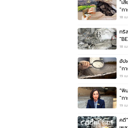
"เสี
"กา
18 เม
ทริ
"BE
กาก
18 เม
อัป
"กา
ปลอ
19 เม
“พิ
"กา
มั่น
19 เม
คดี
เหล