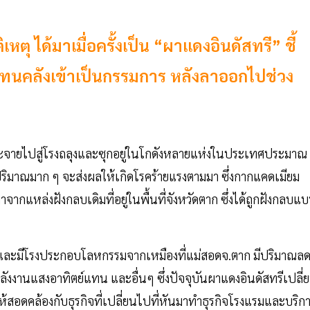
ตุ ได้มาเมื่อครั้งเป็น “ผาแดงอินดัสทรี” ชี้
ผู้แทนคลังเข้าเป็นกรรมการ หลังลาออกไปช่วง
กระจายไปสู่โรงถลุงและซุกอยู่ในโกดังหลายแห่งในประเทศประมาณ
ริมาณมาก ๆ จะส่งผลให้เกิดโรคร้ายแรงตามมา ซึ่งกากแคดเมียม
จากแหล่งฝังกลบเดิมที่อยู่ในพื้นที่จังหวัดตาก ซึ่งได้ถูกฝังกลบแ
สีและมีโรงประกอบโลหกรรมจากเหมืองที่แม่สอดจ.ตาก มีปริมาณล
ลังงานแสงอาทิตย์แทน และอื่นๆ ซึ่งปัจจุบันผาแดงอินดัสทรีเปลี่
ให้สอดคล้องกับธุรกิจที่เปลี่ยนไปที่หันมาทำธุรกิจโรงแรมและบริก