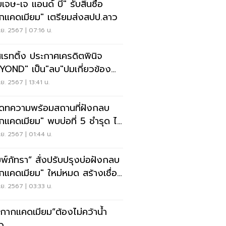
่ยเจษ-เจ แอนด์ บี" รับสิ้นซื้อ
กแคดเมียม" เตรียมส่งสปป.ลาว
.ย. 2567 | 07:16 น.
สเรทติ้ง ประกาศเครดิตพินิจ
YOND" เป็น"ลบ"ปมเกี่ยวข้อง
แคดเมียม
.ย. 2567 | 13:41 น.
เดทความพร้อมสถานที่ฝังกลบ
กแคดเมียม" พบบ่อที่ 5 ชำรุด ไม่
ดภัย
.ย. 2567 | 01:44 น.
มพ์ภัทรา” สั่งปรับปรุงบ่อฝังกลบ
กแคดเมียม" ใหม่หมด สร้างเชื่อ
.ย. 2567 | 03:33 น.
“กากแคดเมียม”ต้องไม่คว้าน้ำ
ว