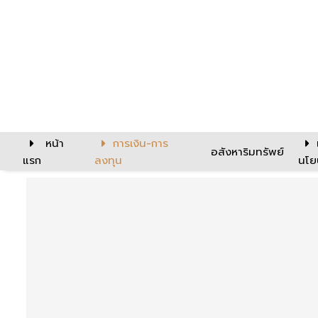
หน้า
การเงิน-การ
อสังหาริมทรัพย์
แรก
ลงทุน
นโย