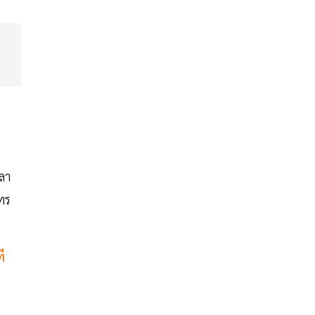
ลา
ทร
ี