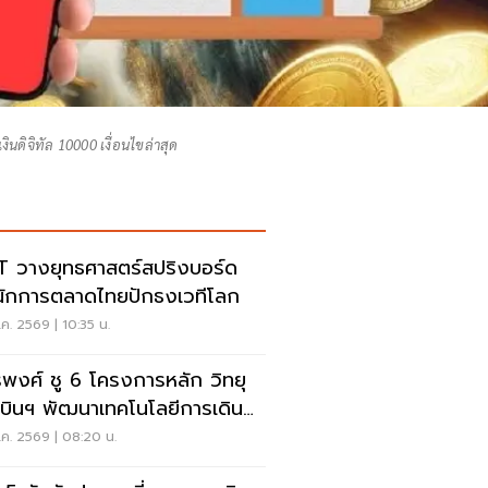
งินดิจิทัล 10000 เงื่อนไขล่าสุด
 วางยุทธศาสตร์สปริงบอร์ด
นักการตลาดไทยปักธงเวทีโลก
ค. 2569 | 10:35 น.
รพงศ์ ชู 6 โครงการหลัก วิทยุ
บินฯ พัฒนาเทคโนโลยีการเดิน
าศ การบินยุคใหม่
ค. 2569 | 08:20 น.