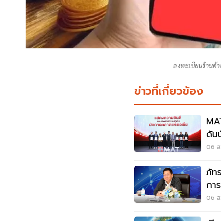
ลงทะเบียนร้านค้าเ
ข่าวที่เกี่ยวข้อง
MAT
ดัน
06 ส.
ภัท
การ
อาก
06 ส.