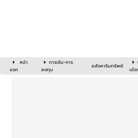
หน้า
การเงิน-การ
อสังหาริมทรัพย์
แรก
ลงทุน
นโย