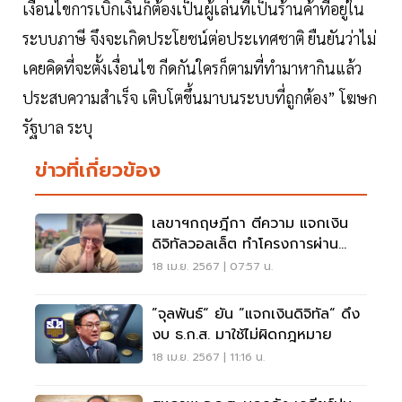
เงื่อนไขการเบิกเงินก็ต้องเป็นผู้เล่นที่เป็นร้านค้าที่อยู่ใน
ระบบภาษี จึงจะเกิดประโยชน์ต่อประเทศชาติ ยืนยันว่าไม่
เคยคิดที่จะตั้งเงื่อนไข กีดกันใครก็ตามที่ทำมาหากินแล้ว
ประสบความสำเร็จ เติบโตขึ้นมาบนระบบที่ถูกต้อง” โฆษก
รัฐบาล ระบุ
ข่าวที่เกี่ยวข้อง
เลขาฯกฤษฎีกา ตีความ แจกเงิน
ดิจิทัลวอลเล็ต ทำโครงการผ่าน
ธ.ก.ส.ได้
18 เม.ย. 2567 | 07:57 น.
”จุลพันธ์“ ยัน ”แจกเงินดิจิทัล“ ดึง
งบ ธ.ก.ส. มาใช้ไม่ผิดกฎหมาย
18 เม.ย. 2567 | 11:16 น.