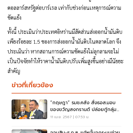
ดอลลาร์สหรัฐต่อบาร์เรล เท่ากับช่วงก่อนเหตุการณ์ความ
ขัดแย้ง
ทั้งนี้ ประเมินว่าประเทศอิหร่านมีสัดส่วนส่งออกน้ำมันดิบ
เพียงร้อยละ 1.5 ของการส่งออกน้ำมันดิบในตลาดโลก จึง
ประเมินว่า หากสถานการณ์ความขัดแย้งไม่ลุกลามจะไม่
เป็นปัจจัยทำให้ราคาน้ำมันดิบปรับเพิ่มสูงขึ้นอย่างมีนัยยะ
สำคัญ
ข่าวที่เกี่ยวข้อง
“กฤษฎา” รมช.คลัง สั่งธอส.มอบ
ของขวัญสงกรานต์ ปล่อยกู้กลุ่ม
เปราะบาง
11 เม.ย. 2567 | 07:53 น.
ออมสิน-ธ.ก.ส. แก้หนี้นอกระบบช่วย