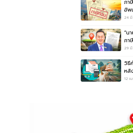
ภาษ
อัพ
24 มี
“นา
ภาษ
ราช
29 มี
วิธ
หลั
อสั
12 เม