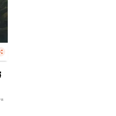
ี
 น.